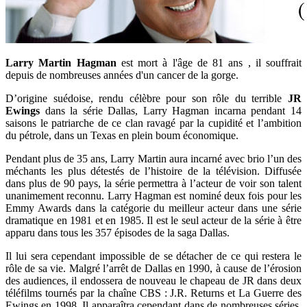
Larry Martin Hagman
est mort à l'âge de 81 ans , il souffrait
depuis de nombreuses années d'un cancer de la gorge.
D’origine suédoise, rendu célèbre pour son rôle du terrible
JR
Ewings
dans la série Dallas, Larry Hagman incarna pendant 14
saisons le patriarche de ce clan ravagé par la cupidité et l’ambition
du pétrole, dans un Texas en plein boum économique.
Pendant plus de 35 ans, Larry Martin aura incarné avec brio l’un des
méchants les plus détestés de l’histoire de la télévision. Diffusée
dans plus de 90 pays, la série permettra à l’acteur de voir son talent
unanimement reconnu. Larry Hagman est nominé deux fois pour les
Emmy Awards dans la catégorie du meilleur acteur dans une série
dramatique en 1981 et en 1985. Il est le seul acteur de la série à être
apparu dans tous les 357 épisodes de la saga Dallas.
Il lui sera cependant impossible de se détacher de ce qui restera le
rôle de sa vie. Malgré l’arrêt de Dallas en 1990, à cause de l’érosion
des audiences, il endossera de nouveau le chapeau de JR dans deux
téléfilms tournés par la chaîne CBS : J.R. Returns et La Guerre des
Ewings en 1998. Il apparaîtra cependant dans de nombreuses séries,