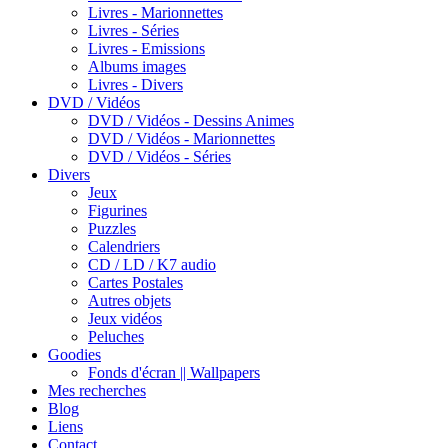
Livres - Marionnettes
Livres - Séries
Livres - Emissions
Albums images
Livres - Divers
DVD / Vidéos
DVD / Vidéos - Dessins Animes
DVD / Vidéos - Marionnettes
DVD / Vidéos - Séries
Divers
Jeux
Figurines
Puzzles
Calendriers
CD / LD / K7 audio
Cartes Postales
Autres objets
Jeux vidéos
Peluches
Goodies
Fonds d'écran || Wallpapers
Mes recherches
Blog
Liens
Contact