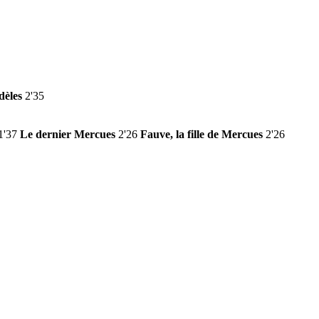
dèles
2'35
1'37
Le dernier Mercues
2'26
Fauve, la fille de Mercues
2'26