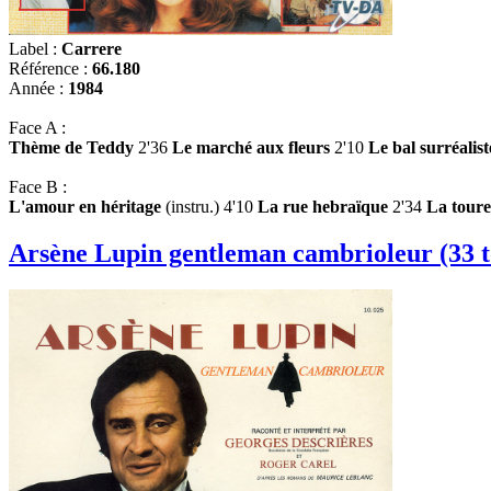
Label :
Carrere
Référence :
66.180
Année :
1984
Face A :
Thème de Teddy
2'36
Le marché aux fleurs
2'10
Le bal surréalist
Face B :
L'amour en héritage
(instru.) 4'10
La rue hebraïque
2'34
La toure
Arsène Lupin gentleman cambrioleur (33 t