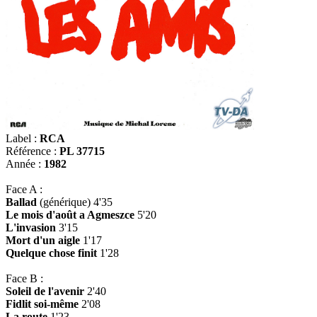
Label :
RCA
Référence :
PL 37715
Année :
1982
Face A :
Ballad
(générique) 4'35
Le mois d'août a Agmeszce
5'20
L'invasion
3'15
Mort d'un aigle
1'17
Quelque chose finit
1'28
Face B :
Soleil de l'avenir
2'40
Fidlit soi-même
2'08
La route
1'23