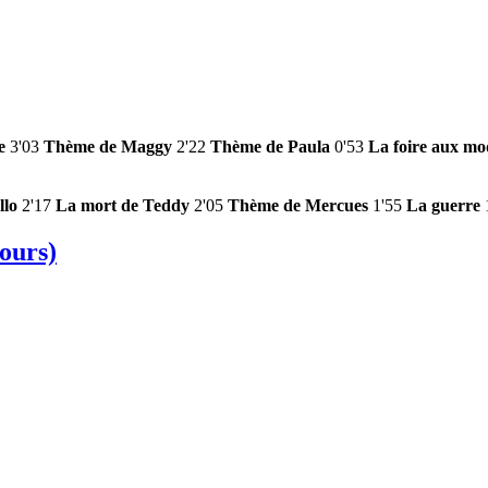
e
3'03
Thème de Maggy
2'22
Thème de Paula
0'53
La foire aux mo
llo
2'17
La mort de Teddy
2'05
Thème de Mercues
1'55
La guerre
ours)