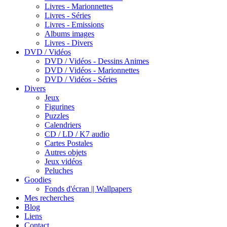
Livres - Marionnettes
Livres - Séries
Livres - Emissions
Albums images
Livres - Divers
DVD / Vidéos
DVD / Vidéos - Dessins Animes
DVD / Vidéos - Marionnettes
DVD / Vidéos - Séries
Divers
Jeux
Figurines
Puzzles
Calendriers
CD / LD / K7 audio
Cartes Postales
Autres objets
Jeux vidéos
Peluches
Goodies
Fonds d'écran || Wallpapers
Mes recherches
Blog
Liens
Contact