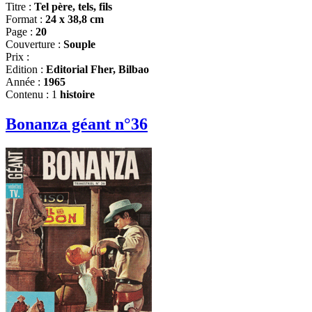
Titre :
Tel père, tels, fils
Format :
24 x 38,8 cm
Page :
20
Couverture :
Souple
Prix :
Edition :
Editorial Fher, Bilbao
Année :
1965
Contenu : 1
histoire
Bonanza géant n°36