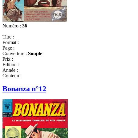
Numéro :
36
Titre :
Format :
Page :
Couverture :
Souple
Prix :
Edition :
Année :
Contenu :
Bonanza n°12