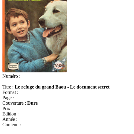
Numéro :
Titre :
Le refuge du grand Baou - Le document secret
Format :
Page :
Couverture :
Dure
Prix :
Edition :
Année :
Contenu :