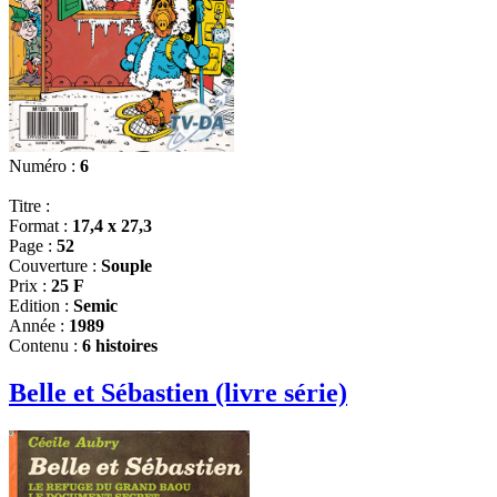
Numéro :
6
Titre :
Format :
17,4 x 27,3
Page :
52
Couverture :
Souple
Prix :
25 F
Edition :
Semic
Année :
1989
Contenu :
6 histoires
Belle et Sébastien (livre série)