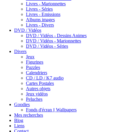
Livres - Marionnettes
Livres - Séries
Livres - Emissions
Albums images
Livres - Divers
DVD / Vidéos
DVD / Vidéos - Dessins Animes
DVD / Vidéos - Marionnettes
DVD / Vidéos - Séries
Divers
Jeux
Figurines
Puzzles
Calendriers
CD / LD / K7 audio
Cartes Postales
Autres objets
Jeux vidéos
Peluches
Goodies
Fonds d'écran || Wallpapers
Mes recherches
Blog
Liens
Contact