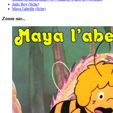
Judo Boy (fiche)
Maya l'abeille (fiche)
Zoom sur...