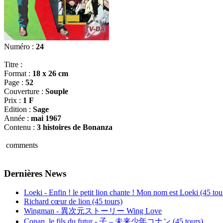
Numéro :
24
Titre :
Format :
18 x 26 cm
Page :
52
Couverture :
Souple
Prix :
1 F
Edition :
Sage
Année :
mai 1967
Contenu :
3 histoires de Bonanza
comments
Dernières News
Loeki - Enfin ! le petit lion chante ! Mon nom est Loeki (45 tou
Richard cœur de lion (45 tours)
Wingman - 異次元ストーリー Wing Love
Conan, le fils du futur - 子 – 未来少年コナン (45 tours)