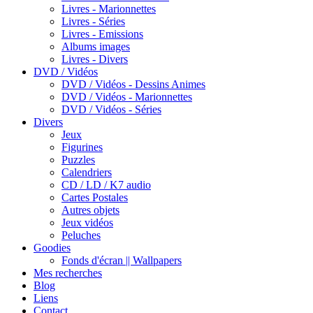
Livres - Marionnettes
Livres - Séries
Livres - Emissions
Albums images
Livres - Divers
DVD / Vidéos
DVD / Vidéos - Dessins Animes
DVD / Vidéos - Marionnettes
DVD / Vidéos - Séries
Divers
Jeux
Figurines
Puzzles
Calendriers
CD / LD / K7 audio
Cartes Postales
Autres objets
Jeux vidéos
Peluches
Goodies
Fonds d'écran || Wallpapers
Mes recherches
Blog
Liens
Contact