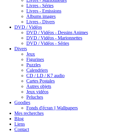
Livres - Marionnettes
Livres - Séries
Livres - Emissions
Albums images
Livres - Divers
DVD / Vidéos
DVD / Vidéos - Dessins Animes
DVD / Vidéos - Marionnettes
DVD / Vidéos - Séries
Divers
Jeux
Figurines
Puzzles
Calendriers
CD / LD / K7 audio
Cartes Postales
Autres objets
Jeux vidéos
Peluches
Goodies
Fonds d'écran || Wallpapers
Mes recherches
Blog
Liens
Contact