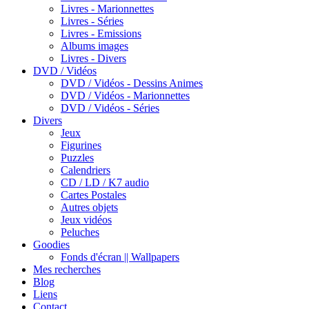
Livres - Marionnettes
Livres - Séries
Livres - Emissions
Albums images
Livres - Divers
DVD / Vidéos
DVD / Vidéos - Dessins Animes
DVD / Vidéos - Marionnettes
DVD / Vidéos - Séries
Divers
Jeux
Figurines
Puzzles
Calendriers
CD / LD / K7 audio
Cartes Postales
Autres objets
Jeux vidéos
Peluches
Goodies
Fonds d'écran || Wallpapers
Mes recherches
Blog
Liens
Contact