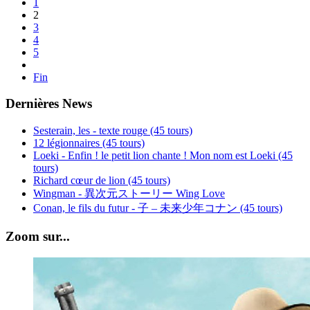
1
2
3
4
5
Fin
Dernières News
Sesterain, les - texte rouge (45 tours)
12 légionnaires (45 tours)
Loeki - Enfin ! le petit lion chante ! Mon nom est Loeki (45
tours)
Richard cœur de lion (45 tours)
Wingman - 異次元ストーリー Wing Love
Conan, le fils du futur - 子 – 未来少年コナン (45 tours)
Zoom sur...