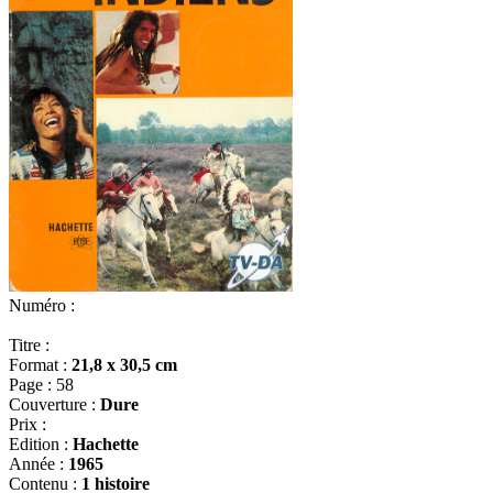
Numéro :
Titre :
Format :
21,8 x 30,5 cm
Page :
58
Couverture :
Dure
Prix :
Edition :
Hachette
Année :
1965
Contenu :
1 histoire