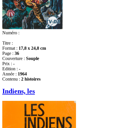
Numéro :
Titre :
Format :
17,8 x 24,8 cm
Page :
36
Couverture :
Souple
Prix :
-
Edition :
-
Année :
1964
Contenu :
2 histoires
Indiens, les