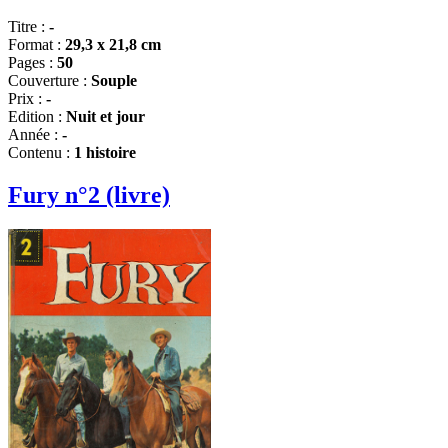
Titre :
-
Format :
29,3 x 21,8 cm
Pages :
50
Couverture :
Souple
Prix :
-
Edition :
Nuit et jour
Année :
-
Contenu :
1 histoire
Fury n°2 (livre)