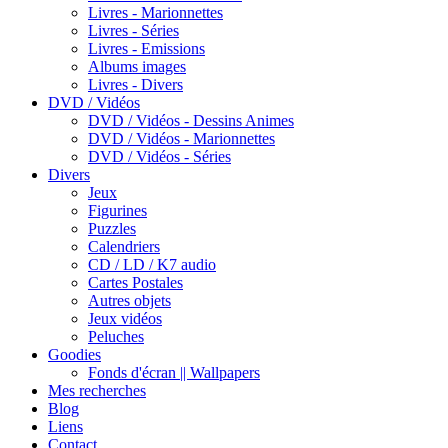
Livres - Marionnettes
Livres - Séries
Livres - Emissions
Albums images
Livres - Divers
DVD / Vidéos
DVD / Vidéos - Dessins Animes
DVD / Vidéos - Marionnettes
DVD / Vidéos - Séries
Divers
Jeux
Figurines
Puzzles
Calendriers
CD / LD / K7 audio
Cartes Postales
Autres objets
Jeux vidéos
Peluches
Goodies
Fonds d'écran || Wallpapers
Mes recherches
Blog
Liens
Contact