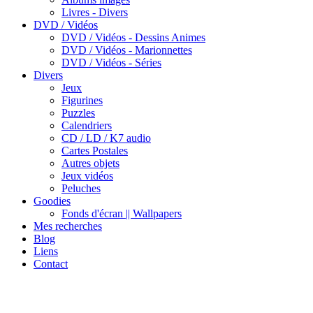
Livres - Divers
DVD / Vidéos
DVD / Vidéos - Dessins Animes
DVD / Vidéos - Marionnettes
DVD / Vidéos - Séries
Divers
Jeux
Figurines
Puzzles
Calendriers
CD / LD / K7 audio
Cartes Postales
Autres objets
Jeux vidéos
Peluches
Goodies
Fonds d'écran || Wallpapers
Mes recherches
Blog
Liens
Contact