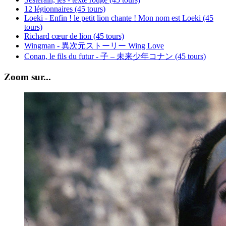
12 légionnaires (45 tours)
Loeki - Enfin ! le petit lion chante ! Mon nom est Loeki (45
tours)
Richard cœur de lion (45 tours)
Wingman - 異次元ストーリー Wing Love
Conan, le fils du futur - 子 – 未来少年コナン (45 tours)
Zoom sur...