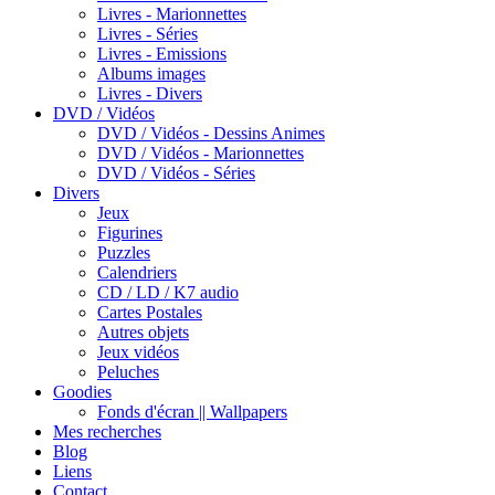
Livres - Marionnettes
Livres - Séries
Livres - Emissions
Albums images
Livres - Divers
DVD / Vidéos
DVD / Vidéos - Dessins Animes
DVD / Vidéos - Marionnettes
DVD / Vidéos - Séries
Divers
Jeux
Figurines
Puzzles
Calendriers
CD / LD / K7 audio
Cartes Postales
Autres objets
Jeux vidéos
Peluches
Goodies
Fonds d'écran || Wallpapers
Mes recherches
Blog
Liens
Contact