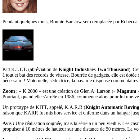
Pendant quelques mois, Bonnie Barstow sera remplacée par Rebecca Hol
Kitt K.I.T.T. (abréviation de
Knight Industries Two Thousand
). Ce
à tout et bat des records de vitesse. Bourrée de gadgets, elle est dotée 
nécessaire ! Maternelle, séductrice, la bavarde dispense commentaires et
Zoom :
« K 2000 » est une création de Glen A. Larson («
Magnum
»
Pourtant, quand elle s’arrête en 1986, commence alors pour lui une vér
Un prototype de KITT, appelé, K.A.R.R (
Knight Automatic Rovin
raison que KARR fut mis hors service et enfermé dans un hangar jusqu
Avis :
Une réalisation soignée, mais la série a un peu vieillie. Les cas
propulser à 10 mètres de hauteur sur une distance de 50 mètres. La voit