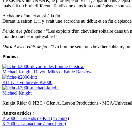
Le saviez-vous :
KARR
, le prototype de KITT, apparut dans 2 épis
mais fait un bruit différent. Tandis que dans le second épisode son scann
A chaque début et aussi à la fin
Durant la saison 1, il y avait une accroche au début et en fin d'épisode
Pendant le générique :
"Les exploits d'un chevalier solitaire dans un
monde cruel et impitoyable !"
Durant les crédits de fin :
"Un homme seul, un chevalier solitaire, un 
Photos :
Michael Knight, Devon Miles et Bnnie Barstow
KITT, la voiture de K2000
Michael Knight
Knight Rider © NBC / Glen A. Larson Productions - MCA/Universa
Autres articles :
K 2000 - Les kids de Kitt (45 tours)
K 2000 - La machine à tuer (livre)