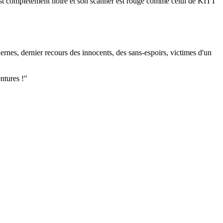
 est complètement noire et son scanner est rouge comme celui de KITT
nes, dernier recours des innocents, des sans-espoirs, victimes d'un
ntures !"