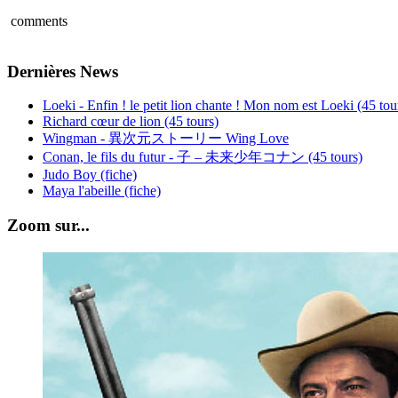
comments
Dernières News
Loeki - Enfin ! le petit lion chante ! Mon nom est Loeki (45 tou
Richard cœur de lion (45 tours)
Wingman - 異次元ストーリー Wing Love
Conan, le fils du futur - 子 – 未来少年コナン (45 tours)
Judo Boy (fiche)
Maya l'abeille (fiche)
Zoom sur...