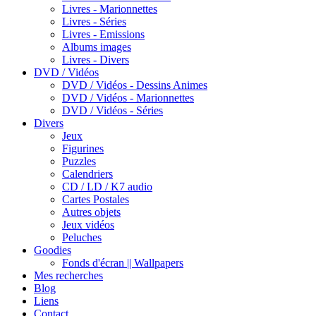
Livres - Marionnettes
Livres - Séries
Livres - Emissions
Albums images
Livres - Divers
DVD / Vidéos
DVD / Vidéos - Dessins Animes
DVD / Vidéos - Marionnettes
DVD / Vidéos - Séries
Divers
Jeux
Figurines
Puzzles
Calendriers
CD / LD / K7 audio
Cartes Postales
Autres objets
Jeux vidéos
Peluches
Goodies
Fonds d'écran || Wallpapers
Mes recherches
Blog
Liens
Contact