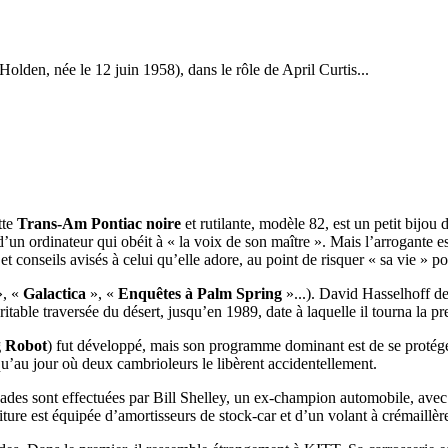
den, née le 12 juin 1958), dans le rôle de April Curtis...
tte
Trans-Am Pontiac noire
et rutilante, modèle 82, est un petit bijou
d’un ordinateur qui obéit à « la voix de son maître ». Mais l’arrogante est
 conseils avisés à celui qu’elle adore, au point de risquer « sa vie » po
, «
Galactica
», «
Enquêtes à Palm Spring
»...). David Hasselhoff de
itable traversée du désert, jusqu’en 1989, date à laquelle il tourna la p
g Robot
) fut développé, mais son programme dominant est de se protéger
’au jour où deux cambrioleurs le libèrent accidentellement.
cades sont effectuées par Bill Shelley, un ex-champion automobile, avec u
ure est équipée d’amortisseurs de stock-car et d’un volant à crémaillère,