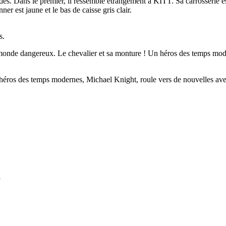
odes. Dans le premier, il ressemble étrangement à KITT. Sa carrosserie
er est jaune et le bas de caisse gris clair.
s.
 monde dangereux. Le chevalier et sa monture ! Un héros des temps moder
héros des temps modernes, Michael Knight, roule vers de nouvelles ave
l