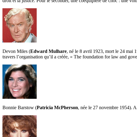
droit et la justice. Pour le seconder, une coéquipière de choc : une voit
Devon Miles (
Edward Mulhare
, né le 8 avril 1923, mort le 24 mai 
travers l’organisation qu’il a créée, « The foundation for law and g
Bonnie Barstow (
Patricia McPherson
, née le 27 novembre 1954). Ass