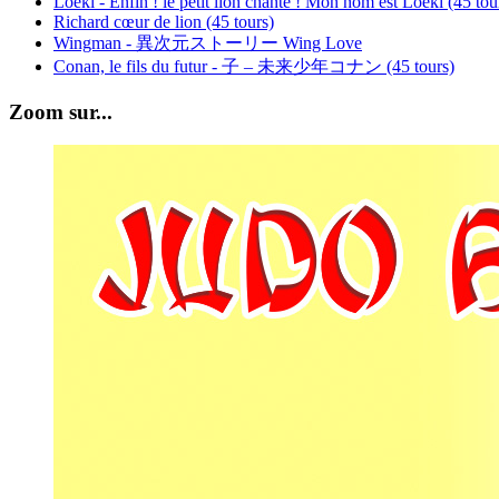
Loeki - Enfin ! le petit lion chante ! Mon nom est Loeki (45 tou
Richard cœur de lion (45 tours)
Wingman - 異次元ストーリー Wing Love
Conan, le fils du futur - 子 – 未来少年コナン (45 tours)
Zoom sur...