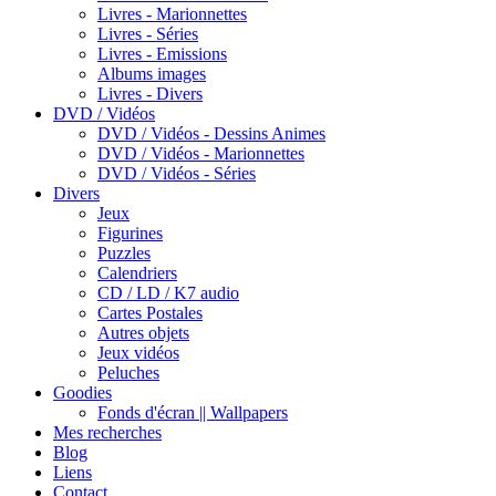
Livres - Marionnettes
Livres - Séries
Livres - Emissions
Albums images
Livres - Divers
DVD / Vidéos
DVD / Vidéos - Dessins Animes
DVD / Vidéos - Marionnettes
DVD / Vidéos - Séries
Divers
Jeux
Figurines
Puzzles
Calendriers
CD / LD / K7 audio
Cartes Postales
Autres objets
Jeux vidéos
Peluches
Goodies
Fonds d'écran || Wallpapers
Mes recherches
Blog
Liens
Contact