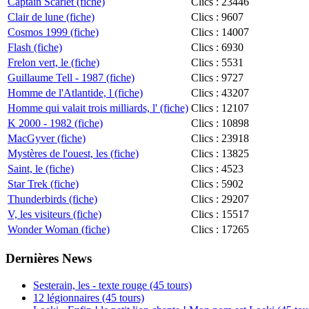
Captain Scarlet (fiche)
Clics : 23446
Clair de lune (fiche)
Clics : 9607
Cosmos 1999 (fiche)
Clics : 14007
Flash (fiche)
Clics : 6930
Frelon vert, le (fiche)
Clics : 5531
Guillaume Tell - 1987 (fiche)
Clics : 9727
Homme de l'Atlantide, l (fiche)
Clics : 43207
Homme qui valait trois milliards, l' (fiche)
Clics : 12107
K 2000 - 1982 (fiche)
Clics : 10898
MacGyver (fiche)
Clics : 23918
Mystères de l'ouest, les (fiche)
Clics : 13825
Saint, le (fiche)
Clics : 4523
Star Trek (fiche)
Clics : 5902
Thunderbirds (fiche)
Clics : 29207
V, les visiteurs (fiche)
Clics : 15517
Wonder Woman (fiche)
Clics : 17265
Dernières News
Sesterain, les - texte rouge (45 tours)
12 légionnaires (45 tours)