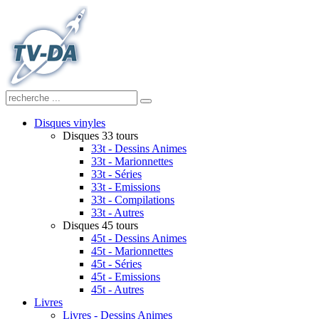
Disques vinyles
Disques 33 tours
33t - Dessins Animes
33t - Marionnettes
33t - Séries
33t - Emissions
33t - Compilations
33t - Autres
Disques 45 tours
45t - Dessins Animes
45t - Marionnettes
45t - Séries
45t - Emissions
45t - Autres
Livres
Livres - Dessins Animes