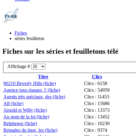
Fiches
séries feuilleton
Fiches sur les séries et feuilletons télé
Affichage #
Titre
Clics
90210 Beverly Hills (fiche)
Clics : 6158
Agence tous risques, l' (fiche)
Clics : 54959
Agents très spéciaux, des (fiche)
Clics : 11453
Alf (fiche)
Clics : 15686
Arnold et Willy (fiche)
Clics : 13373
Au nom de la loi (fiche)
Clics : 13452
Belphegor (fiche)
Clics : 10230
Brigades du tigre, les (fiche)
Clics : 9374