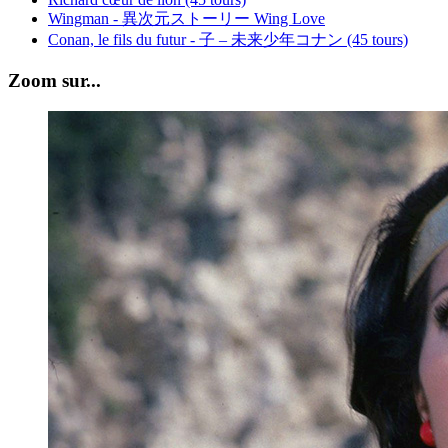
Wingman - 異次元ストーリー Wing Love
Conan, le fils du futur - 子 – 未来少年コナン (45 tours)
Zoom sur...