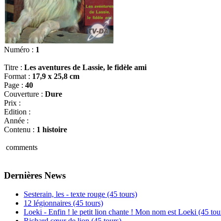
Numéro :
1
Titre :
Les aventures de Lassie, le fidèle ami
Format :
17,9 x 25,8 cm
Page :
40
Couverture :
Dure
Prix :
Edition :
Année :
Contenu :
1 histoire
comments
Dernières News
Sesterain, les - texte rouge (45 tours)
12 légionnaires (45 tours)
Loeki - Enfin ! le petit lion chante ! Mon nom est Loeki (45 tou
Richard cœur de lion (45 tours)