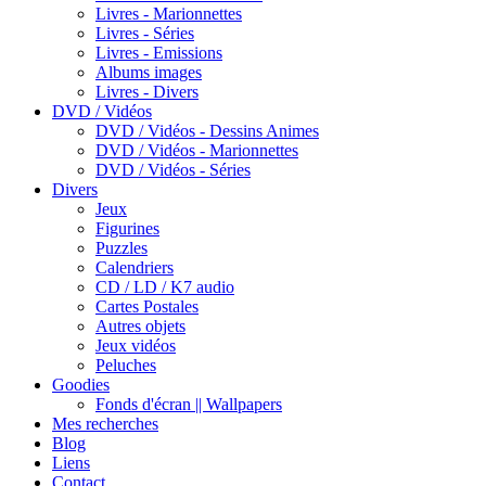
Livres - Marionnettes
Livres - Séries
Livres - Emissions
Albums images
Livres - Divers
DVD / Vidéos
DVD / Vidéos - Dessins Animes
DVD / Vidéos - Marionnettes
DVD / Vidéos - Séries
Divers
Jeux
Figurines
Puzzles
Calendriers
CD / LD / K7 audio
Cartes Postales
Autres objets
Jeux vidéos
Peluches
Goodies
Fonds d'écran || Wallpapers
Mes recherches
Blog
Liens
Contact