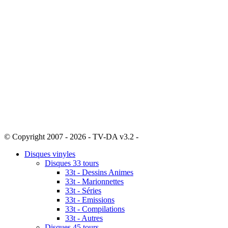
© Copyright 2007 - 2026 - TV-DA v3.2 -
Sitemap
Disques vinyles
Disques 33 tours
33t - Dessins Animes
33t - Marionnettes
33t - Séries
33t - Emissions
33t - Compilations
33t - Autres
Disques 45 tours