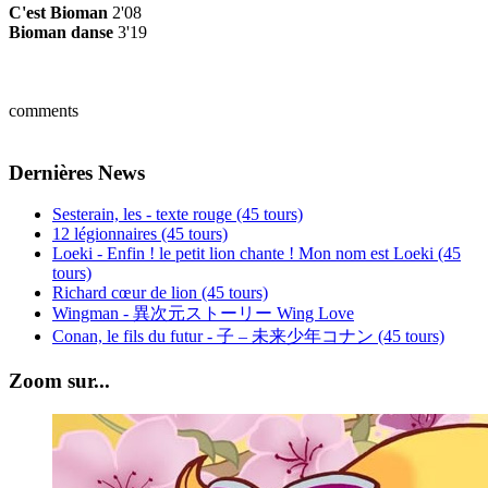
C'est Bioman
2'08
Bioman danse
3'19
comments
Dernières News
Sesterain, les - texte rouge (45 tours)
12 légionnaires (45 tours)
Loeki - Enfin ! le petit lion chante ! Mon nom est Loeki (45
tours)
Richard cœur de lion (45 tours)
Wingman - 異次元ストーリー Wing Love
Conan, le fils du futur - 子 – 未来少年コナン (45 tours)
Zoom sur...