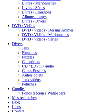
Livres - Marionnettes
Livres - Séries
Livres - Emissions
Albums images
Livres - Divers
DVD / Vidéos
DVD / Vidéos - Dessins Animes
DVD / Vidéos - Marionnettes
DVD / Vidéos - Séries
Divers
Jeux
Figurines
Puzzles
Calendriers
CD / LD / K7 audio
Cartes Postales
Autres objets
Jeux vidéos
Peluches
Goodies
Fonds d'écran || Wallpapers
Mes recherches
Blog
Liens
Contact