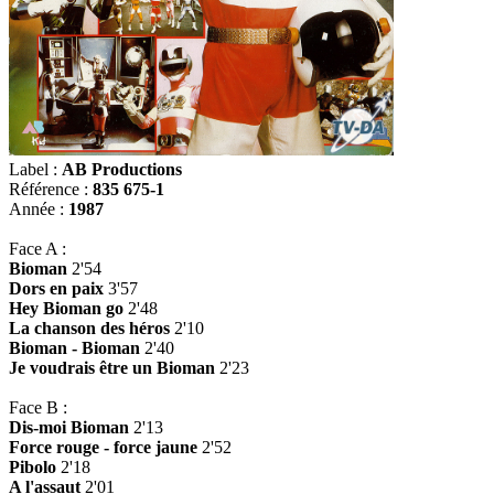
Label :
AB Productions
Référence :
835 675-1
Année :
1987
Face A :
Bioman
2'54
Dors en paix
3'57
Hey Bioman go
2'48
La chanson des héros
2'10
Bioman - Bioman
2'40
Je voudrais être un Bioman
2'23
Face B :
Dis-moi Bioman
2'13
Force rouge - force jaune
2'52
Pibolo
2'18
A l'assaut
2'01