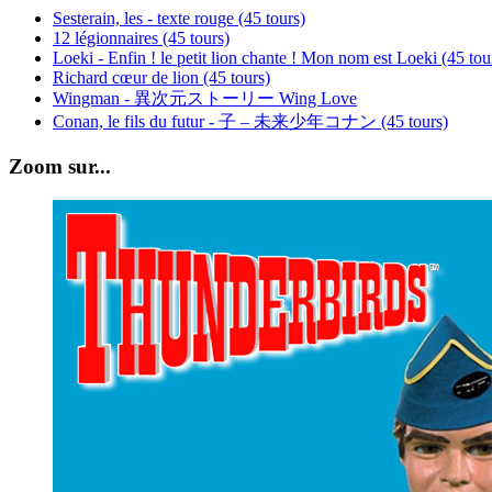
Sesterain, les - texte rouge (45 tours)
12 légionnaires (45 tours)
Loeki - Enfin ! le petit lion chante ! Mon nom est Loeki (45 tou
Richard cœur de lion (45 tours)
Wingman - 異次元ストーリー Wing Love
Conan, le fils du futur - 子 – 未来少年コナン (45 tours)
Zoom sur...