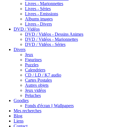
Livres - Marionnettes
Livres - Séries
Livres - Emissions
Albums images
Livres - Divers
DVD / Vidéos
DVD / Vidéos - Dessins Animes
DVD / Vidéos - Marionnettes
DVD / Vidéos - Séries
Divers
Jeux
Figurines
Puzzles
Calendriers
CD / LD / K7 audio
Cartes Postales
Autres objets
Jeux vidéos
Peluches
Goodies
Fonds d'écran || Wallpapers
Mes recherches
Blog
Liens
Contact