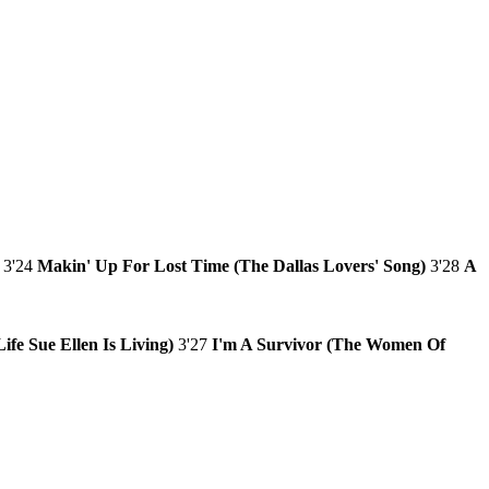
3'24
Makin' Up For Lost Time (The Dallas Lovers' Song)
3'28
A
ife Sue Ellen Is Living)
3'27
I'm A Survivor (The Women Of