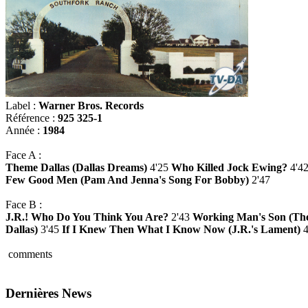
Label :
Warner Bros. Records
Référence :
925 325-1
Année :
1984
Face A :
Theme Dallas (Dallas Dreams)
4'25
Who Killed Jock Ewing?
4'4
Few Good Men (Pam And Jenna's Song For Bobby)
2'47
Face B :
J.R.! Who Do You Think You Are?
2'43
Working Man's Son (Th
Dallas)
3'45
If I Knew Then What I Know Now (J.R.'s Lament)
4
comments
Dernières News