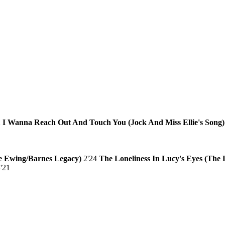
2
I Wanna Reach Out And Touch You (Jock And Miss Ellie's Song)
e Ewing/Barnes Legacy)
2'24
The Loneliness In Lucy's Eyes (The L
'21