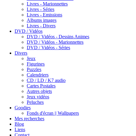
Livres - Marionnettes
Livres - Séries
Livres - Emissions
Albums images
Livres - Divers
DVD / Vidéos
DVD / Vidéos - Dessins Animes
DVD / Vidéos - Marionnettes
DVD / Vidéos - Séries
Divers
Jeux
Figurines
Puzzles
Calendriers
CD / LD / K7 audio
Cartes Postales
Autres objets
Jeux vidéos
Peluches
Goodies
Fonds d'écran || Wallpapers
Mes recherches
Blog
Liens
Contact