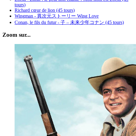
tours)
Richard cœur de lion (45 tours)
Wingman - 異次元ストーリー Wing Love
Conan, le fils du futur - 子 – 未来少年コナン (45 tours)
Zoom sur...