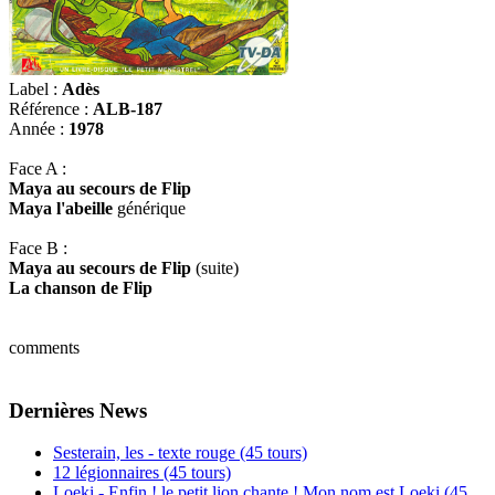
Label :
Adès
Référence :
ALB-187
Année :
1978
Face A :
Maya au secours de Flip
Maya l'abeille
générique
Face B :
Maya au secours de Flip
(suite)
La chanson de Flip
comments
Dernières News
Sesterain, les - texte rouge (45 tours)
12 légionnaires (45 tours)
Loeki - Enfin ! le petit lion chante ! Mon nom est Loeki (45