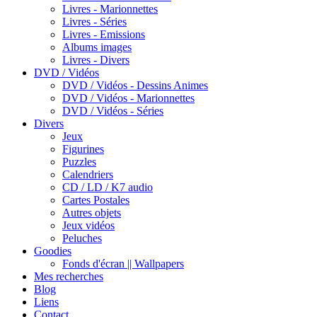
Livres - Marionnettes
Livres - Séries
Livres - Emissions
Albums images
Livres - Divers
DVD / Vidéos
DVD / Vidéos - Dessins Animes
DVD / Vidéos - Marionnettes
DVD / Vidéos - Séries
Divers
Jeux
Figurines
Puzzles
Calendriers
CD / LD / K7 audio
Cartes Postales
Autres objets
Jeux vidéos
Peluches
Goodies
Fonds d'écran || Wallpapers
Mes recherches
Blog
Liens
Contact