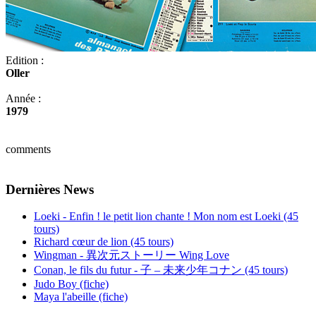
Edition :
Oller
Année :
1979
comments
Dernières News
Loeki - Enfin ! le petit lion chante ! Mon nom est Loeki (45
tours)
Richard cœur de lion (45 tours)
Wingman - 異次元ストーリー Wing Love
Conan, le fils du futur - 子 – 未来少年コナン (45 tours)
Judo Boy (fiche)
Maya l'abeille (fiche)