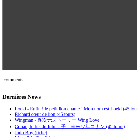
comments
Dernières News
Loeki - Enfin ! le petit lion chante ! Mon nom est Loeki (45 tou
Richard cœur de lion (45 tours)
Wingman - 異次元ストーリー Wing Love
Conan, le fils du futur - 子 – 未来少年コナン (45 tours)
Judo Boy (fiche)