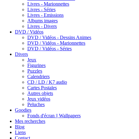
Livres - Marionnettes
Livres - Séries
Livres - Emissions
Albums images
Livres - Divers
DVD / Vidéos
DVD / Vidéos - Dessins Animes
DVD / Vidéos - Marionnettes
DVD / Vidéos - Séries
Divers
Jeux
Figurines
Puzzles
Calendriers
CD / LD / K7 audio
Cartes Postales
Autres objets
Jeux vidéos
Peluches
Goodies
Fonds d'écran || Wallpapers
Mes recherches
Blog
Liens
Contact