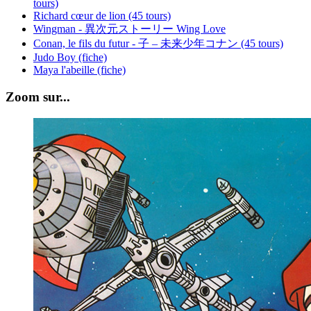
tours)
Richard cœur de lion (45 tours)
Wingman - 異次元ストーリー Wing Love
Conan, le fils du futur - 子 – 未来少年コナン (45 tours)
Judo Boy (fiche)
Maya l'abeille (fiche)
Zoom sur...