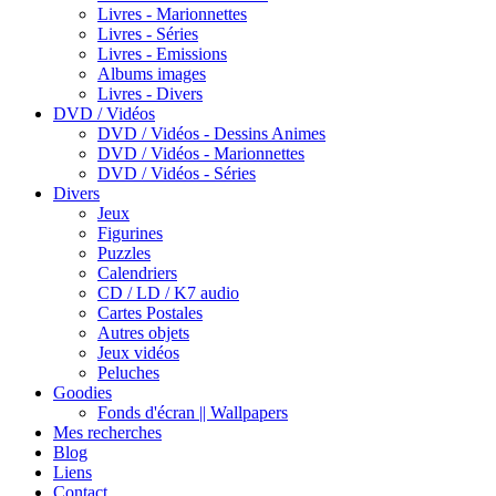
Livres - Marionnettes
Livres - Séries
Livres - Emissions
Albums images
Livres - Divers
DVD / Vidéos
DVD / Vidéos - Dessins Animes
DVD / Vidéos - Marionnettes
DVD / Vidéos - Séries
Divers
Jeux
Figurines
Puzzles
Calendriers
CD / LD / K7 audio
Cartes Postales
Autres objets
Jeux vidéos
Peluches
Goodies
Fonds d'écran || Wallpapers
Mes recherches
Blog
Liens
Contact