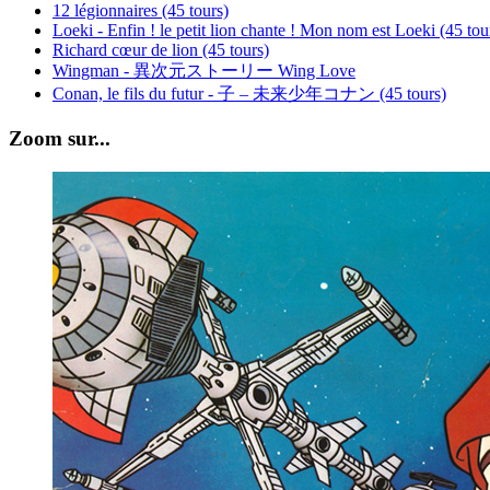
12 légionnaires (45 tours)
Loeki - Enfin ! le petit lion chante ! Mon nom est Loeki (45 tou
Richard cœur de lion (45 tours)
Wingman - 異次元ストーリー Wing Love
Conan, le fils du futur - 子 – 未来少年コナン (45 tours)
Zoom sur...