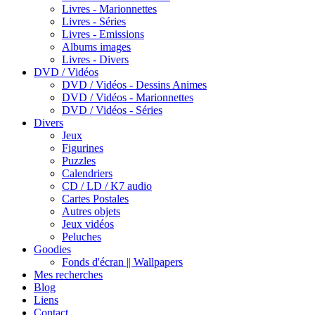
Livres - Marionnettes
Livres - Séries
Livres - Emissions
Albums images
Livres - Divers
DVD / Vidéos
DVD / Vidéos - Dessins Animes
DVD / Vidéos - Marionnettes
DVD / Vidéos - Séries
Divers
Jeux
Figurines
Puzzles
Calendriers
CD / LD / K7 audio
Cartes Postales
Autres objets
Jeux vidéos
Peluches
Goodies
Fonds d'écran || Wallpapers
Mes recherches
Blog
Liens
Contact