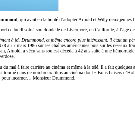
rummond
, qui avait eu la bonté d’adopter Arnold et Willy deux jeunes 
t ce lundi soir à son domicile de Livermore, en Californie, à l’âge de
ormément à M. Drummond, et même encore plus intéressant
,
il était un p
1978 au 7 mars 1986 sur les chaînes américaines puis sur les réseaux fr
an, Arnold, a vécu sans sou est décéda à 42 ans suite à une hémorragie
verdose.
 du mal à faire carrière au cinéma et même à la télé. Il a fait quelques
ssi tourné dans de nombreux films au cinéma dont « Bons baisers d’Hol
 sera pour incarner… Monsieur Drummond.