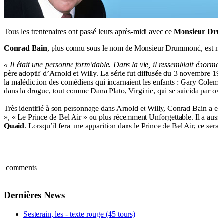
Tous les trentenaires ont passé leurs après-midi avec ce
Monsieur D
Conrad Bain
, plus connu sous le nom de Monsieur Drummond, est mor
« Il était une personne formidable. Dans la vie, il ressemblait én
père adoptif d’Arnold et Willy. La série fut diffusée du 3 novembre 
la malédiction des comédiens qui incarnaient les enfants : Gary Colem
dans la drogue, tout comme Dana Plato, Virginie, qui se suicida par o
Très identifié à son personnage dans Arnold et Willy, Conrad Bain a eu
», « Le Prince de Bel Air » ou plus récemment Unforgettable. Il a au
Quaid
. Lorsqu’il fera une apparition dans le Prince de Bel Air, ce
comments
Dernières News
Sesterain, les - texte rouge (45 tours)