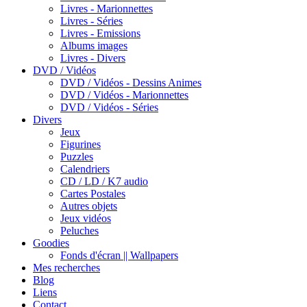
Livres - Marionnettes
Livres - Séries
Livres - Emissions
Albums images
Livres - Divers
DVD / Vidéos
DVD / Vidéos - Dessins Animes
DVD / Vidéos - Marionnettes
DVD / Vidéos - Séries
Divers
Jeux
Figurines
Puzzles
Calendriers
CD / LD / K7 audio
Cartes Postales
Autres objets
Jeux vidéos
Peluches
Goodies
Fonds d'écran || Wallpapers
Mes recherches
Blog
Liens
Contact