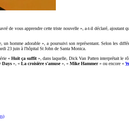
 navré de vous apprendre cette triste nouvelle », a-t-il déclaré, ajoutant
ie, un homme adorable », a poursuivi son représentant. Selon les diffé
rdi 23 juin à l'hôpital St John de Santa Monica.
série «
Huit ça suffit
», dans laquelle, Dick Van Patten interprétait le r
 Days
», «
La croisière s'amuse
», «
Mike Hammer
» ou encore «
W
rs)