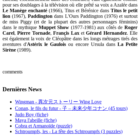
pour ses doublages à la télévision où elle prêté sa voix a Azalée dans
Le Manège enchanté
(1966), Titus et Bérénice dans
Titus le petit
lion
(1967),
Paddington
dans L'Ours Paddington (1976) et surtout
de miss Piggy (et de la plupart des autres personnages féminins)
dans le mythique
Muppet Show
(1977-1981) aux côtés de
Roger
Carel
,
Pierre Tornade
,
Françis Lax
et
Gérard Hernandez
. Elle
est également la voix de Cléopâtre dans les longs métrages tirés des
aventures d'
Astérix le Gaulois
ou encore Ursula dans
La Petite
Sirène
(1989).
comments
Dernières News
Wingman - 異次元ストーリー Wing Love
Conan, le fils du futur - 子 – 未来少年コナン (45 tours)
Judo Boy (fiche)
Maya l'abeille (fiche)
Cobra et Armanoïde (puzzle)
Schtroumpfs, les - La fête des Schtroumpfs (3 puzzles)