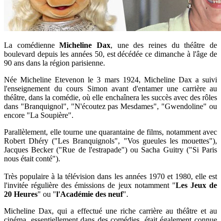
La comédienne
Micheline Dax
, une des reines du théâtre de
boulevard depuis les années 50, est décédée ce dimanche à l'âge de
90 ans dans la région parisienne.
Née Micheline Etevenon le 3 mars 1924, Micheline Dax a suivi
l'enseignement du cours Simon avant d'entamer une carrière au
théâtre, dans la comédie, où elle enchaînera les succès avec des rôles
dans "Branquignol", "N'écoutez pas Mesdames", "Gwendoline" ou
encore "La Soupière".
Parallèlement, elle tourne une quarantaine de films, notamment avec
Robert Dhéry ("Les Branquignols", "Vos gueules les mouettes"),
Jacques Becker ("Rue de l'estrapade") ou Sacha Guitry ("Si Paris
nous était conté").
Très populaire à la télévision dans les années 1970 et 1980, elle est
l'invitée régulière des émissions de jeux notamment "
Les Jeux de
20 Heures
" ou "
l'Académie des neuf
".
Micheline Dax, qui a effectué une riche carrière au théâtre et au
cinéma, essentiellement dans des comédies, était également connue