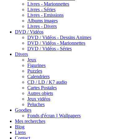
Livres - Marionnettes
Livres - Séries
Livres - Emissions
Albums images
Livres - Divers
DVD / Vidéos
DVD / Vidéos - Dessins Animes
DVD / Vidéos - Marionnettes
DVD / Vidéos - Séries
Divers
Jeux
Figurines
Puzzles
Calendriers
CD / LD / K7 audio
Cartes Postales
Autres objets
Jeux vidéos
Peluches
Goodies
Fonds d'écran || Wallpapers
Mes recherches
Blog
Liens
Contact