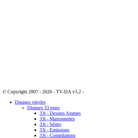
© Copyright 2007 - 2026 - TV-DA v3.2 -
Sitemap
Disques vinyles
Disques 33 tours
33t - Dessins Animes
33t - Marionnettes
33t - Séries
33t - Emissions
33t - Compilations