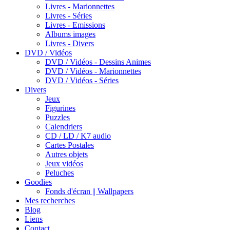
Livres - Marionnettes
Livres - Séries
Livres - Emissions
Albums images
Livres - Divers
DVD / Vidéos
DVD / Vidéos - Dessins Animes
DVD / Vidéos - Marionnettes
DVD / Vidéos - Séries
Divers
Jeux
Figurines
Puzzles
Calendriers
CD / LD / K7 audio
Cartes Postales
Autres objets
Jeux vidéos
Peluches
Goodies
Fonds d'écran || Wallpapers
Mes recherches
Blog
Liens
Contact