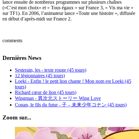
lance ensuite de nombreux programmes sur plusieurs chaînes
(«C’est mon choix» et « Tous égaux » sur France 3, « Vis ma vie »
sur TF1). En 2006, l’animateur lance «Toute une histoire », diffusée
en début d’après-midi sur France 2.
comments
Dernières News
Sesterain, les - texte rouge (45 tours)
12 légionnaires (45 tours)
Loeki - Enfin ! le petit lion chante ! Mon nom est Loeki (45
tours)
Richard cœur de lion (45 tours)
Wingman - 異次元ストーリー Wing Love
Conan, le fils du futur - 子 – 未来少年コナン (45 tours)
Zoom sur...