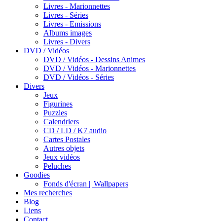
Livres - Marionnettes
Livres - Séries
Livres - Emissions
Albums images
Livres - Divers
DVD / Vidéos
DVD / Vidéos - Dessins Animes
DVD / Vidéos - Marionnettes
DVD / Vidéos - Séries
Divers
Jeux
Figurines
Puzzles
Calendriers
CD / LD / K7 audio
Cartes Postales
Autres objets
Jeux vidéos
Peluches
Goodies
Fonds d'écran || Wallpapers
Mes recherches
Blog
Liens
Contact