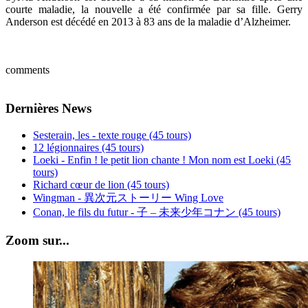
courte maladie, la nouvelle a été confirmée par sa fille. Gerry
Anderson est décédé en 2013 à 83 ans de la maladie d’Alzheimer.
comments
Dernières News
Sesterain, les - texte rouge (45 tours)
12 légionnaires (45 tours)
Loeki - Enfin ! le petit lion chante ! Mon nom est Loeki (45
tours)
Richard cœur de lion (45 tours)
Wingman - 異次元ストーリー Wing Love
Conan, le fils du futur - 子 – 未来少年コナン (45 tours)
Zoom sur...