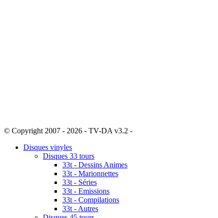
© Copyright 2007 - 2026 - TV-DA v3.2 -
Sitemap
Disques vinyles
Disques 33 tours
33t - Dessins Animes
33t - Marionnettes
33t - Séries
33t - Emissions
33t - Compilations
33t - Autres
Disques 45 tours