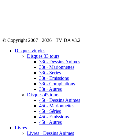
© Copyright 2007 - 2026 - TV-DA v3.2 -
Sitemap
Disques vinyles
Disques 33 tours
33t - Dessins Animes
33t - Marionnettes
33t - Séries
33t - Emissions
33t - Compilations
33t - Autres
Disques 45 tours
45t - Dessins Animes
45t - Marionnettes
45t - Séries
45t - Emissions
45t - Autres
Livres
Livres - Dessins Animes