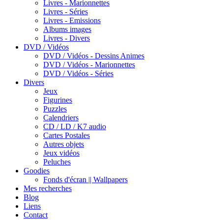
Livres - Marionnettes
Livres - Séries
Livres - Emissions
Albums images
Livres - Divers
DVD / Vidéos
DVD / Vidéos - Dessins Animes
DVD / Vidéos - Marionnettes
DVD / Vidéos - Séries
Divers
Jeux
Figurines
Puzzles
Calendriers
CD / LD / K7 audio
Cartes Postales
Autres objets
Jeux vidéos
Peluches
Goodies
Fonds d'écran || Wallpapers
Mes recherches
Blog
Liens
Contact