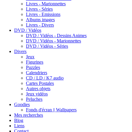
Livres - Marionnettes
Livres - Séries
Livres - Emissions
Albums images
Livres - Divers
DVD / Vidéos
DVD / Vidéos - Dessins Animes
DVD / Vidéos - Marionnettes
DVD / Vidéos - Séries
Divers
Jeux
Figurines
Puzzles
Calendriers
CD / LD / K7 audio
Cartes Postales
Autres objets
Jeux vidéos
Peluches
Goodies
Fonds d'écran || Wallpapers
Mes recherches
Blog
Liens
Contact