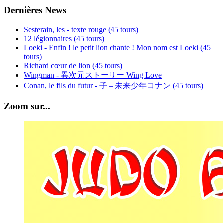
Dernières News
Sesterain, les - texte rouge (45 tours)
12 légionnaires (45 tours)
Loeki - Enfin ! le petit lion chante ! Mon nom est Loeki (45
tours)
Richard cœur de lion (45 tours)
Wingman - 異次元ストーリー Wing Love
Conan, le fils du futur - 子 – 未来少年コナン (45 tours)
Zoom sur...