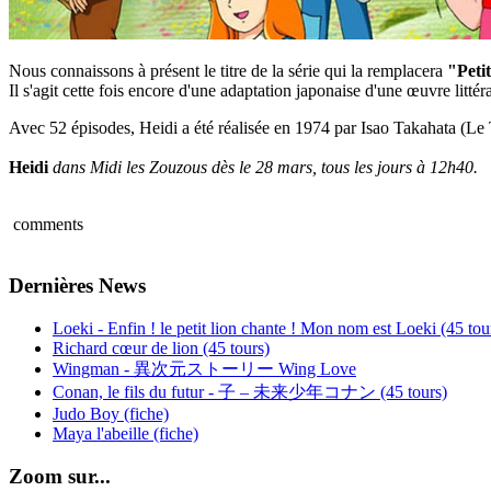
Nous connaissons à présent le titre de la série qui la remplacera
"Peti
Il s'agit cette fois encore d'une adaptation japonaise d'une œuvre littéra
Avec 52 épisodes, Heidi a été réalisée en 1974 par Isao Takahata (L
Heidi
dans Midi les Zouzous dès le 28 mars, tous les jours à 12h40.
comments
Dernières News
Loeki - Enfin ! le petit lion chante ! Mon nom est Loeki (45 tou
Richard cœur de lion (45 tours)
Wingman - 異次元ストーリー Wing Love
Conan, le fils du futur - 子 – 未来少年コナン (45 tours)
Judo Boy (fiche)
Maya l'abeille (fiche)
Zoom sur...