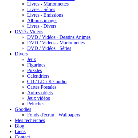
Livres - Marionnettes
Livres - Séries
Livres - Emissions
Albums images
Livres - Divers
DVD / Vidéos
DVD / Vidéos - Dessins Animes
DVD / Vidéos - Marionnettes
DVD / Vidéos - Séries
Divers
Jeux
Figurines
Puzzles
Calendriers
CD / LD / K7 audio
Cartes Postales
Autres objets
Jeux vidéos
Peluches
Goodies
Fonds d'écran || Wallpapers
Mes recherches
Blog
Liens
Contact