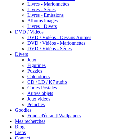
Livres - Marionnettes
Livres - Séries
Livres - Emissions
Albums images
Livres - Divers
DVD / Vidéos
DVD / Vidéos - Dessins Animes
DVD / Vidéos - Marionnettes
DVD / Vidéos - Séries
Divers
Jeux
Figurines
Puzzles
Calendriers
CD / LD / K7 audio
Cartes Postales
Autres objets
Jeux vidéos
Peluches
Goodies
Fonds d'écran || Wallpapers
Mes recherches
Blog
Liens
Contact