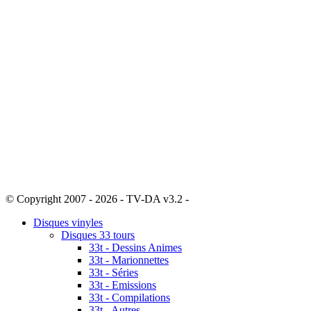
© Copyright 2007 - 2026 - TV-DA v3.2 -
Sitemap
Disques vinyles
Disques 33 tours
33t - Dessins Animes
33t - Marionnettes
33t - Séries
33t - Emissions
33t - Compilations
33t - Autres