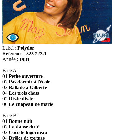
Label :
Polydor
Référence :
823 523-1
Année :
1984
Face A :
01.
Petite ouverture
02.
Pas dormir à l'école
03.
Ballade à Gilberte
04.
Les trois chats
05.
Dis-le dis-le
06.
Le chapeau de marié
Face B :
01.
Bonne nuit
02.
La danse du Y
03.
Coco le bigorneau
04.
Drôles de tortues