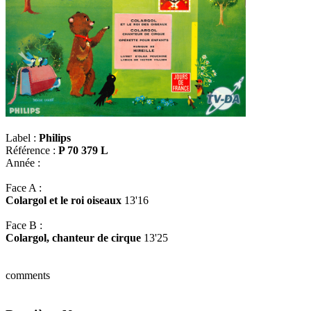
Label :
Philips
Référence :
P 70 379 L
Année :
Face A :
Colargol et le roi oiseaux
13'16
Face B :
Colargol, chanteur de cirque
13'25
comments