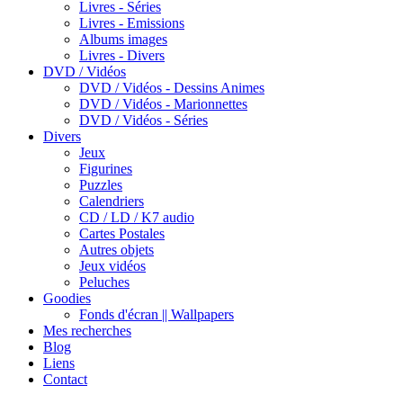
Livres - Séries
Livres - Emissions
Albums images
Livres - Divers
DVD / Vidéos
DVD / Vidéos - Dessins Animes
DVD / Vidéos - Marionnettes
DVD / Vidéos - Séries
Divers
Jeux
Figurines
Puzzles
Calendriers
CD / LD / K7 audio
Cartes Postales
Autres objets
Jeux vidéos
Peluches
Goodies
Fonds d'écran || Wallpapers
Mes recherches
Blog
Liens
Contact