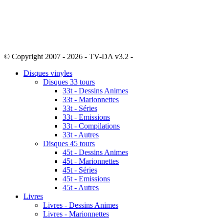
© Copyright 2007 - 2026 - TV-DA v3.2 -
Sitemap
Disques vinyles
Disques 33 tours
33t - Dessins Animes
33t - Marionnettes
33t - Séries
33t - Emissions
33t - Compilations
33t - Autres
Disques 45 tours
45t - Dessins Animes
45t - Marionnettes
45t - Séries
45t - Emissions
45t - Autres
Livres
Livres - Dessins Animes
Livres - Marionnettes