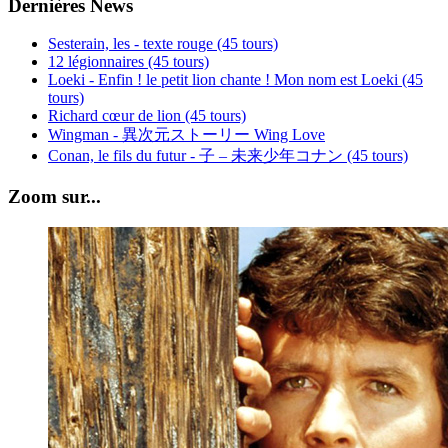
Dernières News
Sesterain, les - texte rouge (45 tours)
12 légionnaires (45 tours)
Loeki - Enfin ! le petit lion chante ! Mon nom est Loeki (45
tours)
Richard cœur de lion (45 tours)
Wingman - 異次元ストーリー Wing Love
Conan, le fils du futur - 子 – 未来少年コナン (45 tours)
Zoom sur...