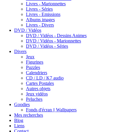
Livres - Marionnettes
Livres - Séries
Livres - Emissions
Albums images
Livres - Divers
DVD / Vidéos
DVD / Vidéos - Dessins Animes
DVD / Vidéos - Marionnettes
DVD / Vidéos - Séries
Divers
Jeux
Figurines
Puzzles
Calendriers
CD / LD / K7 audio
Cartes Postales
Autres objets
Jeux vidéos
Peluches
Goodies
Fonds d'écran || Wallpapers
Mes recherches
Blog
Liens
Contact