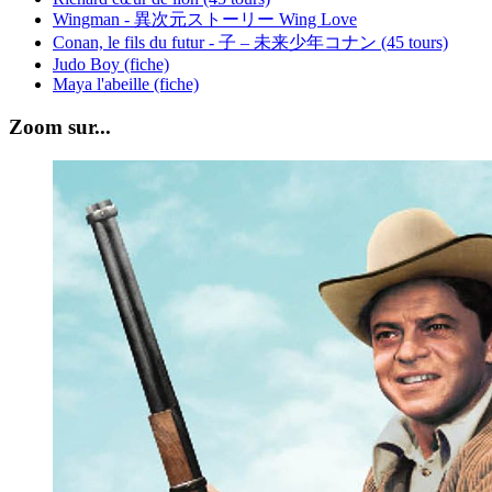
Wingman - 異次元ストーリー Wing Love
Conan, le fils du futur - 子 – 未来少年コナン (45 tours)
Judo Boy (fiche)
Maya l'abeille (fiche)
Zoom sur...