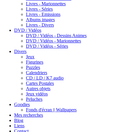
Livres - Marionnettes
Livres - Séries
Livres - Emissions
Albums images
Livres - Divers
DVD / Vidéos
DVD / Vidéos - Dessins Animes
DVD / Vidéos - Marionnettes
DVD / Vidéos - Séries
Divers
Jeux
Figurines
Puzzles
Calendriers
CD / LD / K7 audio
Cartes Postales
Autres objets
Jeux vidéos
Peluches
Goodies
Fonds d'écran || Wallpapers
Mes recherches
Blog
Liens
Contact