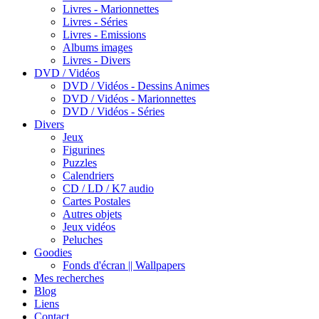
Livres - Marionnettes
Livres - Séries
Livres - Emissions
Albums images
Livres - Divers
DVD / Vidéos
DVD / Vidéos - Dessins Animes
DVD / Vidéos - Marionnettes
DVD / Vidéos - Séries
Divers
Jeux
Figurines
Puzzles
Calendriers
CD / LD / K7 audio
Cartes Postales
Autres objets
Jeux vidéos
Peluches
Goodies
Fonds d'écran || Wallpapers
Mes recherches
Blog
Liens
Contact