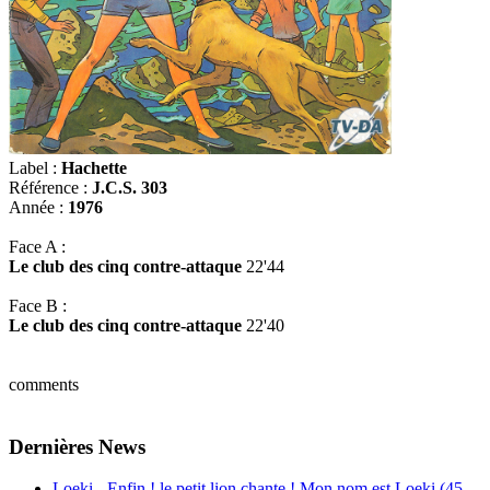
Label :
Hachette
Référence :
J.C.S. 303
Année :
1976
Face A :
Le club des cinq contre-attaque
22'44
Face B :
Le club des cinq contre-attaque
22'40
comments
Dernières News
Loeki - Enfin ! le petit lion chante ! Mon nom est Loeki (45