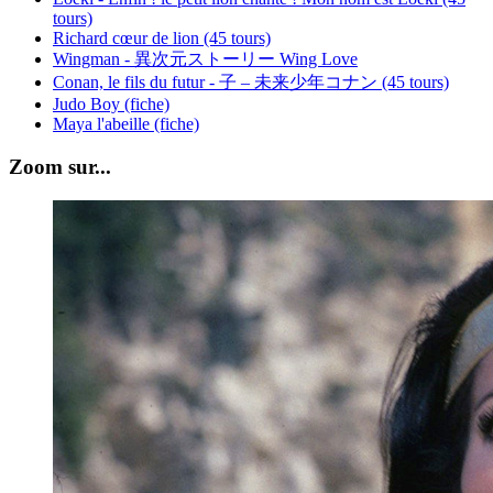
tours)
Richard cœur de lion (45 tours)
Wingman - 異次元ストーリー Wing Love
Conan, le fils du futur - 子 – 未来少年コナン (45 tours)
Judo Boy (fiche)
Maya l'abeille (fiche)
Zoom sur...