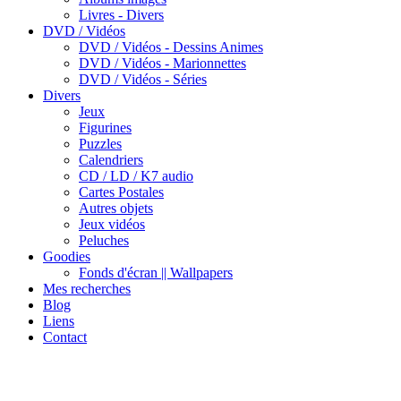
Livres - Divers
DVD / Vidéos
DVD / Vidéos - Dessins Animes
DVD / Vidéos - Marionnettes
DVD / Vidéos - Séries
Divers
Jeux
Figurines
Puzzles
Calendriers
CD / LD / K7 audio
Cartes Postales
Autres objets
Jeux vidéos
Peluches
Goodies
Fonds d'écran || Wallpapers
Mes recherches
Blog
Liens
Contact