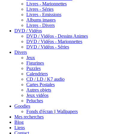
Livres - Marionnettes
Livres - Séries
Livres - Emissions
Albums images
Livres - Divers
DVD / Vidéos
DVD / Vidéos - Dessins Animes
DVD / Vidéos - Marionnettes
DVD / Vidéos - Séries
Divers
Jeux
Figurines
Puzzles
Calendriers
CD / LD / K7 audio
Cartes Postales
Autres objets
Jeux vidéos
Peluches
Goodies
Fonds d'écran || Wallpapers
Mes recherches
Blog
Liens
Contact