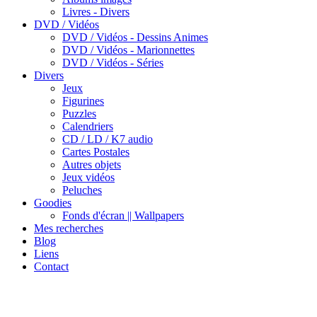
Livres - Divers
DVD / Vidéos
DVD / Vidéos - Dessins Animes
DVD / Vidéos - Marionnettes
DVD / Vidéos - Séries
Divers
Jeux
Figurines
Puzzles
Calendriers
CD / LD / K7 audio
Cartes Postales
Autres objets
Jeux vidéos
Peluches
Goodies
Fonds d'écran || Wallpapers
Mes recherches
Blog
Liens
Contact