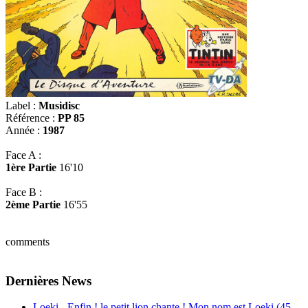
Label :
Musidisc
Référence :
PP 85
Année :
1987
Face A :
1ère Partie
16'10
Face B :
2ème Partie
16'55
comments
Dernières News
Loeki - Enfin ! le petit lion chante ! Mon nom est Loeki (45