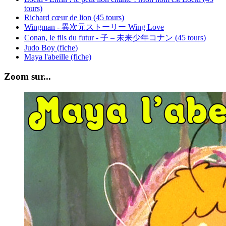
tours)
Richard cœur de lion (45 tours)
Wingman - 異次元ストーリー Wing Love
Conan, le fils du futur - 子 – 未来少年コナン (45 tours)
Judo Boy (fiche)
Maya l'abeille (fiche)
Zoom sur...