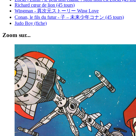
Richard cœur de lion (45 tours)
Wingman - 異次元ストーリー Wing Love
Conan, le fils du futur - 子 – 未来少年コナン (45 tours)
Judo Boy (fiche)
Zoom sur...