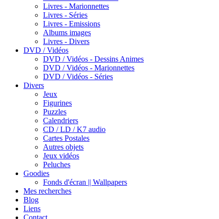
Livres - Marionnettes
Livres - Séries
Livres - Emissions
Albums images
Livres - Divers
DVD / Vidéos
DVD / Vidéos - Dessins Animes
DVD / Vidéos - Marionnettes
DVD / Vidéos - Séries
Divers
Jeux
Figurines
Puzzles
Calendriers
CD / LD / K7 audio
Cartes Postales
Autres objets
Jeux vidéos
Peluches
Goodies
Fonds d'écran || Wallpapers
Mes recherches
Blog
Liens
Contact