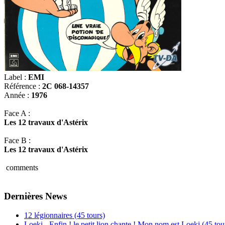
Label :
EMI
Référence :
2C 068-14357
Année :
1976
Face A :
Les 12 travaux d'Astérix
Face B :
Les 12 travaux d'Astérix
comments
Dernières News
12 légionnaires (45 tours)
Loeki - Enfin ! le petit lion chante ! Mon nom est Loeki (45 tou