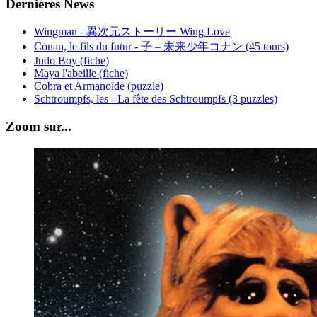
Dernières News
Wingman - 異次元ストーリー Wing Love
Conan, le fils du futur - 子 – 未来少年コナン (45 tours)
Judo Boy (fiche)
Maya l'abeille (fiche)
Cobra et Armanoïde (puzzle)
Schtroumpfs, les - La fête des Schtroumpfs (3 puzzles)
Zoom sur...