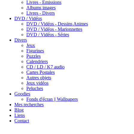
Livres - Emissions
Albums images
Livres - Divers
DVD / Vidéos
DVD / Vidéos - Dessins Animes
DVD / Vidéos - Marionnettes
DVD / Vidéos - Séries
Divers
Jeux
Figurines
Puzzles
Calendriers
CD / LD / K7 audio
Cartes Postales
Autres objets
Jeux vidéos
Peluches
Goodies
Fonds d'écran || Wallpapers
Mes recherches
Blog
Liens
Contact