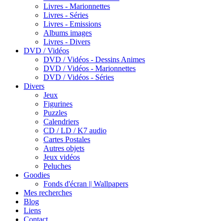
Livres - Marionnettes
Livres - Séries
Livres - Emissions
Albums images
Livres - Divers
DVD / Vidéos
DVD / Vidéos - Dessins Animes
DVD / Vidéos - Marionnettes
DVD / Vidéos - Séries
Divers
Jeux
Figurines
Puzzles
Calendriers
CD / LD / K7 audio
Cartes Postales
Autres objets
Jeux vidéos
Peluches
Goodies
Fonds d'écran || Wallpapers
Mes recherches
Blog
Liens
Contact