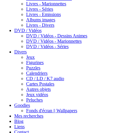
Livres - Marionnettes
Livres - Séries
Livres - Emissions
Albums images
Livres - Divers
DVD / Vidéos
DVD / Vidéos - Dessins Animes
DVD / Vidéos - Marionnettes
DVD / Vidéos - Séries
Divers
Jeux
Figurines
Puzzles
Calendriers
CD / LD / K7 audio
Cartes Postales
Autres objets
Jeux vidéos
Peluches
Goodies
Fonds d'écran || Wallpapers
Mes recherches
Blog
Liens
Contact