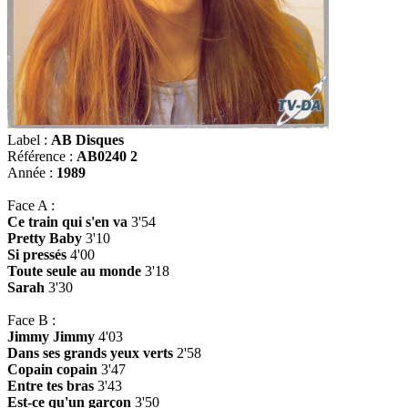
Label :
AB Disques
Référence :
AB0240 2
Année :
1989
Face A :
Ce train qui s'en va
3'54
Pretty Baby
3'10
Si pressés
4'00
Toute seule au monde
3'18
Sarah
3'30
Face B :
Jimmy Jimmy
4'03
Dans ses grands yeux verts
2'58
Copain copain
3'47
Entre tes bras
3'43
Est-ce qu'un garçon
3'50