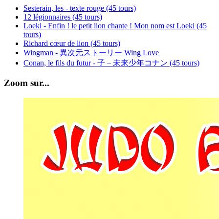
Sesterain, les - texte rouge (45 tours)
12 légionnaires (45 tours)
Loeki - Enfin ! le petit lion chante ! Mon nom est Loeki (45
tours)
Richard cœur de lion (45 tours)
Wingman - 異次元ストーリー Wing Love
Conan, le fils du futur - 子 – 未来少年コナン (45 tours)
Zoom sur...