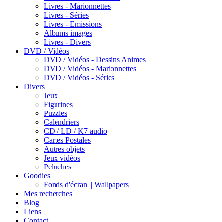
Livres - Marionnettes
Livres - Séries
Livres - Emissions
Albums images
Livres - Divers
DVD / Vidéos
DVD / Vidéos - Dessins Animes
DVD / Vidéos - Marionnettes
DVD / Vidéos - Séries
Divers
Jeux
Figurines
Puzzles
Calendriers
CD / LD / K7 audio
Cartes Postales
Autres objets
Jeux vidéos
Peluches
Goodies
Fonds d'écran || Wallpapers
Mes recherches
Blog
Liens
Contact