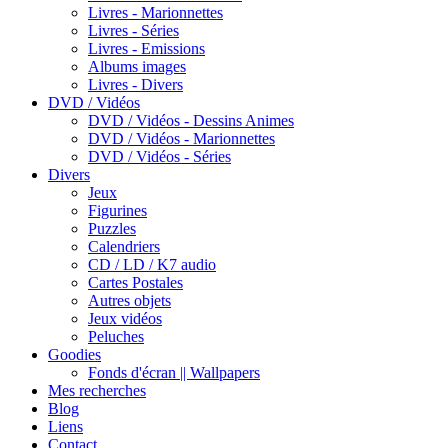
Livres - Marionnettes
Livres - Séries
Livres - Emissions
Albums images
Livres - Divers
DVD / Vidéos
DVD / Vidéos - Dessins Animes
DVD / Vidéos - Marionnettes
DVD / Vidéos - Séries
Divers
Jeux
Figurines
Puzzles
Calendriers
CD / LD / K7 audio
Cartes Postales
Autres objets
Jeux vidéos
Peluches
Goodies
Fonds d'écran || Wallpapers
Mes recherches
Blog
Liens
Contact