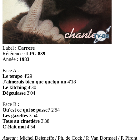
Label :
Carrere
Référence :
LPG 839
Année :
1983
Face A :
Le tempo
4'29
J'aimerais bien que quelqu'un
4'18
Le kitching
4'30
Dégeulasse
3'04
Face B :
Qu'est ce qui se passe?
2'54
Les gazettes
3'54
Tous au cimetière
3'38
C'était moi
4'54
Auteur
: Michel Dejeneffe / Ph. de Cock / P. Van Dormael / P. Piront