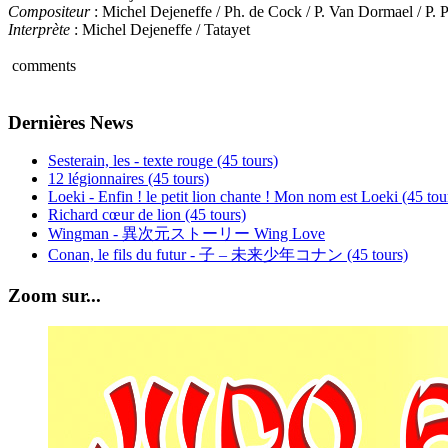
Compositeur
: Michel Dejeneffe / Ph. de Cock / P. Van Dormael / P. P
Interprète
: Michel Dejeneffe / Tatayet
comments
Dernières News
Sesterain, les - texte rouge (45 tours)
12 légionnaires (45 tours)
Loeki - Enfin ! le petit lion chante ! Mon nom est Loeki (45 tou
Richard cœur de lion (45 tours)
Wingman - 異次元ストーリー Wing Love
Conan, le fils du futur - 子 – 未来少年コナン (45 tours)
Zoom sur...