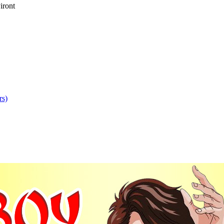
iront
rs)