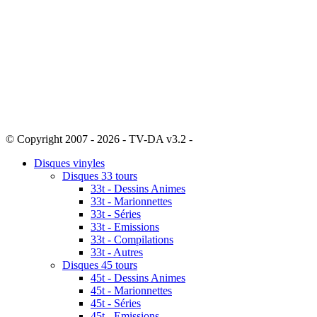
© Copyright 2007 - 2026 - TV-DA v3.2 -
Sitemap
Disques vinyles
Disques 33 tours
33t - Dessins Animes
33t - Marionnettes
33t - Séries
33t - Emissions
33t - Compilations
33t - Autres
Disques 45 tours
45t - Dessins Animes
45t - Marionnettes
45t - Séries
45t - Emissions