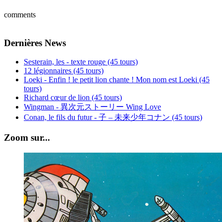
comments
Dernières News
Sesterain, les - texte rouge (45 tours)
12 légionnaires (45 tours)
Loeki - Enfin ! le petit lion chante ! Mon nom est Loeki (45
tours)
Richard cœur de lion (45 tours)
Wingman - 異次元ストーリー Wing Love
Conan, le fils du futur - 子 – 未来少年コナン (45 tours)
Zoom sur...