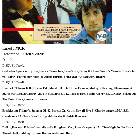
Label :
MCR
Référence :
29207/20209
Année :
-
DiSQUE 1 Face A :
Godfather /Speak softly love
,
French Connection
,
Love Story
,
Bonny & Clyde
,
Sacco & Vanzetti / Here's to
you
,
Sting / Entertainer
,
Shaft
,
Towering Inferno
,
Third Man
,
A Clockwork Orange
DiSQUE 1 Face B :
Exorcist / Tubular Bells
,
Odessa File
,
Murder On The Orient Express
,
Midnight Cowboy
,
Chimatown
,
A
Star is born
,
Butch Cassidy And The Sundance Kid Raindrops Keep Fallin' On My Head
,
Rocky
,
Bridge On
The River Kwan
,
Gone with the wind
DiSQUE 2 Face A :
Breakfast At Tiffany's
,
Summer Of '42
,
Baretta Gr
,
Kojak
,
Hawaii Five-0
,
Charlie's Angels
,
M.A.S.H.
,
Casablanca / As Time Goes By Hupfeld
,
Starsky & Hutch
,
Bonanza
DiSQUE 2 Face B :
Dallas
,
Dynasty
,
Falcon Crest
,
Mistral's Daughter / Only Love
,
Octopussy / All Time High
,
Dr. No Norman
,
Thunderball
,
Goldfinger
,
From Russia With Love
,
Hulk