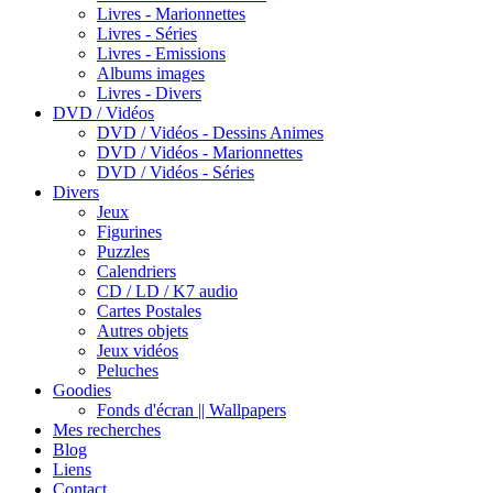
Livres - Marionnettes
Livres - Séries
Livres - Emissions
Albums images
Livres - Divers
DVD / Vidéos
DVD / Vidéos - Dessins Animes
DVD / Vidéos - Marionnettes
DVD / Vidéos - Séries
Divers
Jeux
Figurines
Puzzles
Calendriers
CD / LD / K7 audio
Cartes Postales
Autres objets
Jeux vidéos
Peluches
Goodies
Fonds d'écran || Wallpapers
Mes recherches
Blog
Liens
Contact