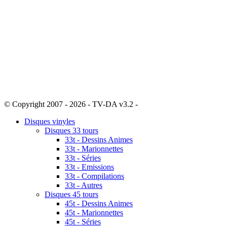
© Copyright 2007 - 2026 - TV-DA v3.2 -
Sitemap
Disques vinyles
Disques 33 tours
33t - Dessins Animes
33t - Marionnettes
33t - Séries
33t - Emissions
33t - Compilations
33t - Autres
Disques 45 tours
45t - Dessins Animes
45t - Marionnettes
45t - Séries