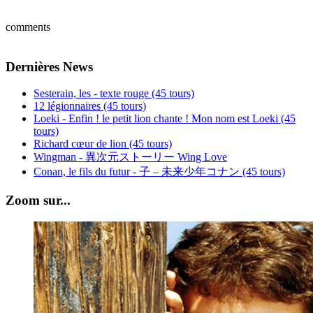
comments
Dernières News
Sesterain, les - texte rouge (45 tours)
12 légionnaires (45 tours)
Loeki - Enfin ! le petit lion chante ! Mon nom est Loeki (45
tours)
Richard cœur de lion (45 tours)
Wingman - 異次元ストーリー Wing Love
Conan, le fils du futur - 子 – 未来少年コナン (45 tours)
Zoom sur...