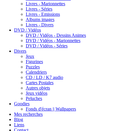
Livres - Marionnettes
Livres - Séries
Livres - Emissions
Albums images
Livres - Divers
DVD / Vidéos
DVD / Vidéos - Dessins Animes
DVD / Vidéos - Marionnettes
DVD / Vidéos - Séries
Divers
Jeux
Figurines
Puzzles
Calendriers
CD / LD / K7 audio
Cartes Postales
Autres objets
Jeux vidéos
Peluches
Goodies
Fonds d'écran || Wallpapers
Mes recherches
Blog
Liens
Contact