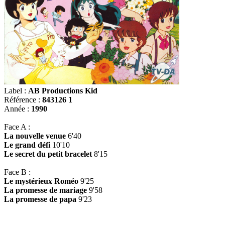
Label :
AB Productions Kid
Référence :
843126 1
Année :
1990
Face A :
La nouvelle venue
6'40
Le grand défi
10'10
Le secret du petit bracelet
8'15
Face B :
Le mystérieux Roméo
9'25
La promesse de mariage
9'58
La promesse de papa
9'23