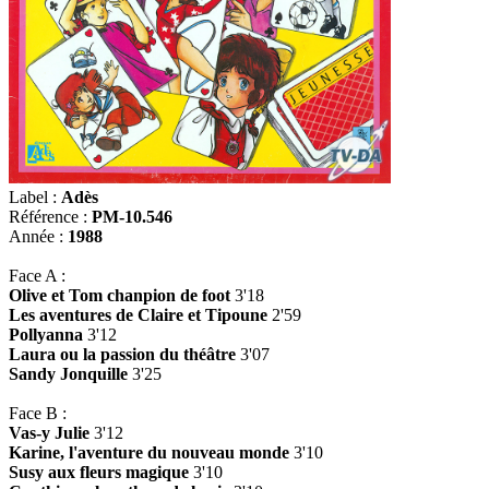
Label :
Adès
Référence :
PM-10.546
Année :
1988
Face A :
Olive et Tom chanpion de foot
3'18
Les aventures de Claire et Tipoune
2'59
Pollyanna
3'12
Laura ou la passion du théâtre
3'07
Sandy Jonquille
3'25
Face B :
Vas-y Julie
3'12
Karine, l'aventure du nouveau monde
3'10
Susy aux fleurs magique
3'10