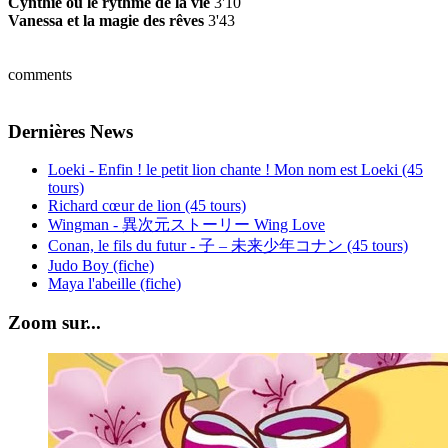
Cynthie ou le rythme de la vie
3'10
Vanessa et la magie des rêves
3'43
comments
Dernières News
Loeki - Enfin ! le petit lion chante ! Mon nom est Loeki (45
tours)
Richard cœur de lion (45 tours)
Wingman - 異次元ストーリー Wing Love
Conan, le fils du futur - 子 – 未来少年コナン (45 tours)
Judo Boy (fiche)
Maya l'abeille (fiche)
Zoom sur...