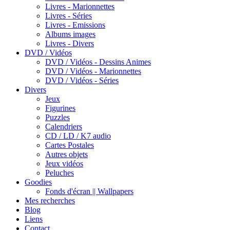
Livres - Marionnettes
Livres - Séries
Livres - Emissions
Albums images
Livres - Divers
DVD / Vidéos
DVD / Vidéos - Dessins Animes
DVD / Vidéos - Marionnettes
DVD / Vidéos - Séries
Divers
Jeux
Figurines
Puzzles
Calendriers
CD / LD / K7 audio
Cartes Postales
Autres objets
Jeux vidéos
Peluches
Goodies
Fonds d'écran || Wallpapers
Mes recherches
Blog
Liens
Contact