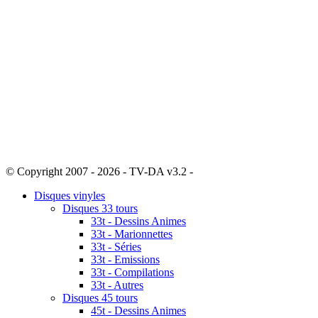
© Copyright 2007 - 2026 - TV-DA v3.2 -
Sitemap
Disques vinyles
Disques 33 tours
33t - Dessins Animes
33t - Marionnettes
33t - Séries
33t - Emissions
33t - Compilations
33t - Autres
Disques 45 tours
45t - Dessins Animes