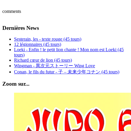
comments
Dernières News
Sesterain, les - texte rouge (45 tours)
12 légionnaires (45 tours)
Loeki - Enfin ! le petit lion chante ! Mon nom est Loeki (45
tours)
Richard cœur de lion (45 tours)
Wingman - 異次元ストーリー Wing Love
Conan, le fils du futur - 子 – 未来少年コナン (45 tours)
Zoom sur...