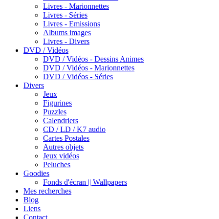
Livres - Marionnettes
Livres - Séries
Livres - Emissions
Albums images
Livres - Divers
DVD / Vidéos
DVD / Vidéos - Dessins Animes
DVD / Vidéos - Marionnettes
DVD / Vidéos - Séries
Divers
Jeux
Figurines
Puzzles
Calendriers
CD / LD / K7 audio
Cartes Postales
Autres objets
Jeux vidéos
Peluches
Goodies
Fonds d'écran || Wallpapers
Mes recherches
Blog
Liens
Contact