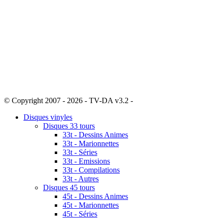
© Copyright 2007 - 2026 - TV-DA v3.2 -
Sitemap
Disques vinyles
Disques 33 tours
33t - Dessins Animes
33t - Marionnettes
33t - Séries
33t - Emissions
33t - Compilations
33t - Autres
Disques 45 tours
45t - Dessins Animes
45t - Marionnettes
45t - Séries