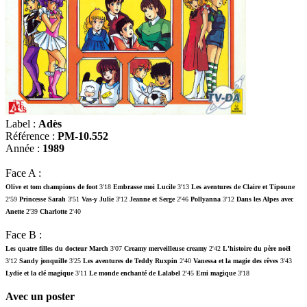
Label :
Adès
Référence :
PM-10.552
Année :
1989
Face A :
Olive et tom champions de foot
3'18
Embrasse moi Lucile
3'13
Les aventures de Claire et Tipoune
2'59
Princesse Sarah
3'51
Vas-y Julie
3'12
Jeanne et Serge
2'46
Pollyanna
3'12
Dans les Alpes avec
Anette
2'39
Charlotte
2'40
Face B :
Les quatre filles du docteur March
3'07
Creamy merveilleuse creamy
2'42
L'histoire du père noël
3'12
Sandy jonquille
3'25
Les aventures de Teddy Ruxpin
2'40
Vanessa et la magie des rêves
3'43
Lydie et la clé magique
3'11
Le monde enchanté de Lalabel
2'45
Emi magique
3'18
Avec un poster