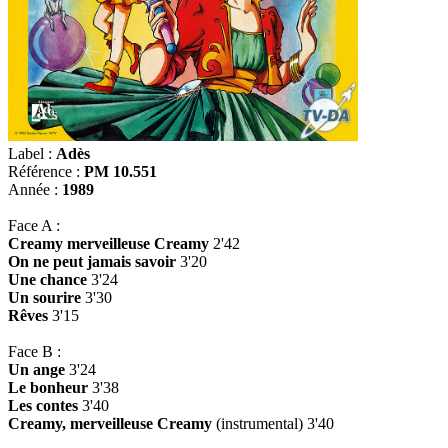
Label :
Adès
Référence :
PM 10.551
Année :
1989
Face A :
Creamy merveilleuse Creamy
2'42
On ne peut jamais savoir
3'20
Une chance
3'24
Un sourire
3'30
Rêves
3'15
Face B :
Un ange
3'24
Le bonheur
3'38
Les contes
3'40
Creamy, merveilleuse Creamy
(instrumental) 3'40