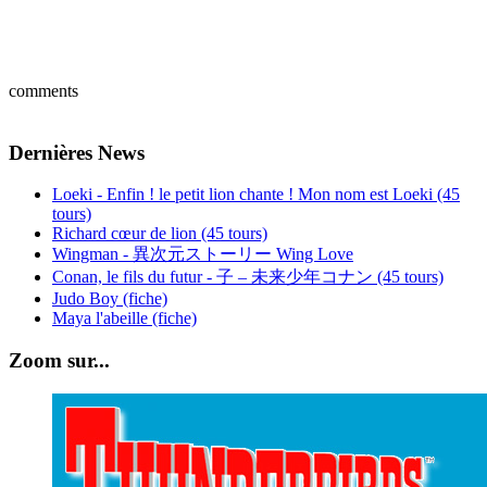
comments
Dernières News
Loeki - Enfin ! le petit lion chante ! Mon nom est Loeki (45
tours)
Richard cœur de lion (45 tours)
Wingman - 異次元ストーリー Wing Love
Conan, le fils du futur - 子 – 未来少年コナン (45 tours)
Judo Boy (fiche)
Maya l'abeille (fiche)
Zoom sur...