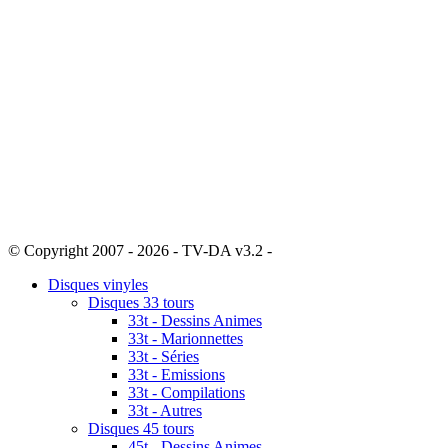
© Copyright 2007 - 2026 - TV-DA v3.2 -
Sitemap
Disques vinyles
Disques 33 tours
33t - Dessins Animes
33t - Marionnettes
33t - Séries
33t - Emissions
33t - Compilations
33t - Autres
Disques 45 tours
45t - Dessins Animes