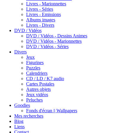
Livres - Marionnettes
Livres - Séries
Livres - Emissions
Albums images
Livres - Divers
DVD / Vidéos
DVD / Vidéos - Dessins Animes
DVD / Vidéos - Marionnettes
DVD / Vidéos - Séries
Divers
Jeux
Figurines
Puzzles
Calendriers
CD / LD / K7 audio
Cartes Postales
Autres objets
Jeux vidéos
Peluches
Goodies
Fonds d'écran || Wallpapers
Mes recherches
Blog
Liens
Contact