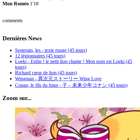
Mon Roméo
1'18
comments
Dernières News
Sesterain, les - texte rouge (45 tours)
12 légionnaires (45 tours)
Loeki - Enfin ! le petit lion chante ! Mon nom est Loeki (45
tours)
Richard cœur de lion (45 tours)
Wingman - 異次元ストーリー Wing Love
Conan, le fils du futur - 子 – 未来少年コナン (45 tours)
Zoom sur...