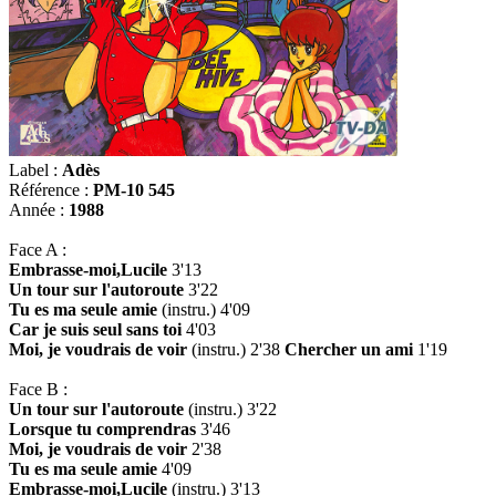
Label :
Adès
Référence :
PM-10 545
Année :
1988
Face A :
Embrasse-moi,Lucile
3'13
Un tour sur l'autoroute
3'22
Tu es ma seule amie
(instru.) 4'09
Car je suis seul sans toi
4'03
Moi, je voudrais de voir
(instru.) 2'38
Chercher un ami
1'19
Face B :
Un tour sur l'autoroute
(instru.) 3'22
Lorsque tu comprendras
3'46
Moi, je voudrais de voir
2'38
Tu es ma seule amie
4'09
Embrasse-moi,Lucile
(instru.) 3'13