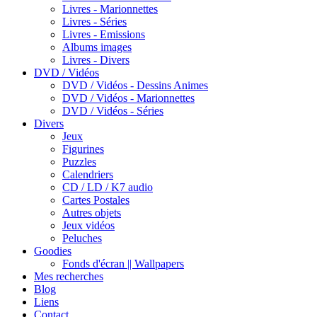
Livres - Marionnettes
Livres - Séries
Livres - Emissions
Albums images
Livres - Divers
DVD / Vidéos
DVD / Vidéos - Dessins Animes
DVD / Vidéos - Marionnettes
DVD / Vidéos - Séries
Divers
Jeux
Figurines
Puzzles
Calendriers
CD / LD / K7 audio
Cartes Postales
Autres objets
Jeux vidéos
Peluches
Goodies
Fonds d'écran || Wallpapers
Mes recherches
Blog
Liens
Contact