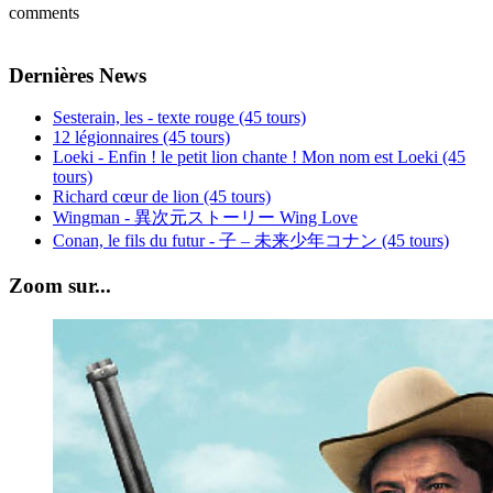
comments
Dernières News
Sesterain, les - texte rouge (45 tours)
12 légionnaires (45 tours)
Loeki - Enfin ! le petit lion chante ! Mon nom est Loeki (45
tours)
Richard cœur de lion (45 tours)
Wingman - 異次元ストーリー Wing Love
Conan, le fils du futur - 子 – 未来少年コナン (45 tours)
Zoom sur...