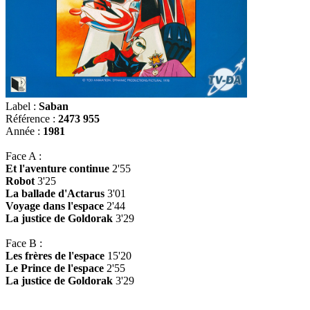
Label :
Saban
Référence :
2473 955
Année :
1981
Face A :
Et l'aventure continue
2'55
Robot
3'25
La ballade d'Actarus
3'01
Voyage dans l'espace
2'44
La justice de Goldorak
3'29
Face B :
Les frères de l'espace
15'20
Le Prince de l'espace
2'55
La justice de Goldorak
3'29