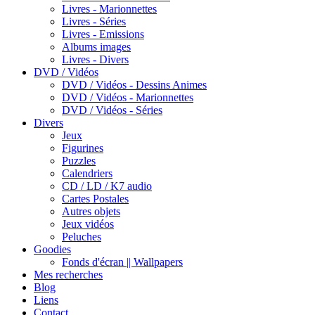
Livres - Marionnettes
Livres - Séries
Livres - Emissions
Albums images
Livres - Divers
DVD / Vidéos
DVD / Vidéos - Dessins Animes
DVD / Vidéos - Marionnettes
DVD / Vidéos - Séries
Divers
Jeux
Figurines
Puzzles
Calendriers
CD / LD / K7 audio
Cartes Postales
Autres objets
Jeux vidéos
Peluches
Goodies
Fonds d'écran || Wallpapers
Mes recherches
Blog
Liens
Contact