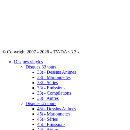
© Copyright 2007 - 2026 - TV-DA v3.2 -
Sitemap
Disques vinyles
Disques 33 tours
33t - Dessins Animes
33t - Marionnettes
33t - Séries
33t - Emissions
33t - Compilations
33t - Autres
Disques 45 tours
45t - Dessins Animes
45t - Marionnettes
45t - Séries
45t - Emissions
45t - Autres