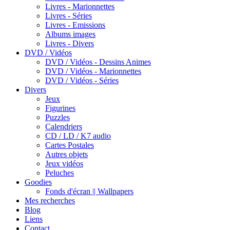
Livres - Marionnettes
Livres - Séries
Livres - Emissions
Albums images
Livres - Divers
DVD / Vidéos
DVD / Vidéos - Dessins Animes
DVD / Vidéos - Marionnettes
DVD / Vidéos - Séries
Divers
Jeux
Figurines
Puzzles
Calendriers
CD / LD / K7 audio
Cartes Postales
Autres objets
Jeux vidéos
Peluches
Goodies
Fonds d'écran || Wallpapers
Mes recherches
Blog
Liens
Contact