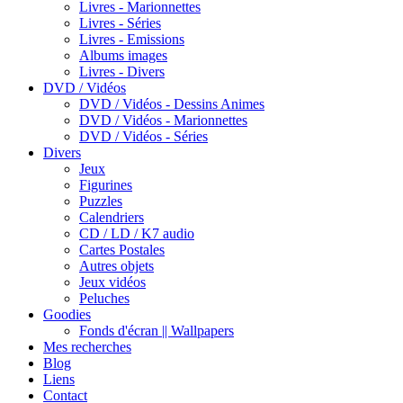
Livres - Marionnettes
Livres - Séries
Livres - Emissions
Albums images
Livres - Divers
DVD / Vidéos
DVD / Vidéos - Dessins Animes
DVD / Vidéos - Marionnettes
DVD / Vidéos - Séries
Divers
Jeux
Figurines
Puzzles
Calendriers
CD / LD / K7 audio
Cartes Postales
Autres objets
Jeux vidéos
Peluches
Goodies
Fonds d'écran || Wallpapers
Mes recherches
Blog
Liens
Contact