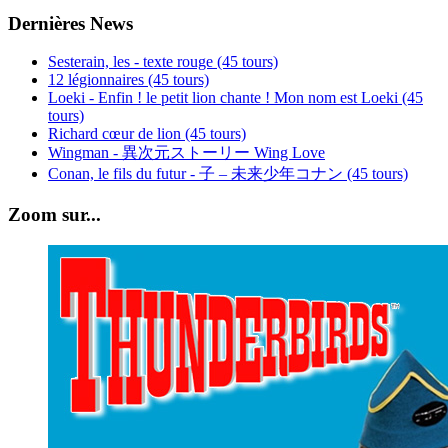
Dernières News
Sesterain, les - texte rouge (45 tours)
12 légionnaires (45 tours)
Loeki - Enfin ! le petit lion chante ! Mon nom est Loeki (45
tours)
Richard cœur de lion (45 tours)
Wingman - 異次元ストーリー Wing Love
Conan, le fils du futur - 子 – 未来少年コナン (45 tours)
Zoom sur...