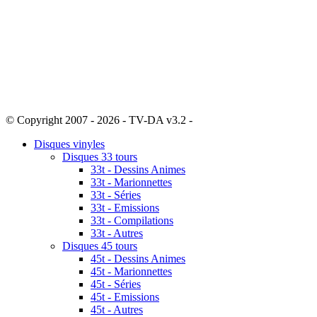
© Copyright 2007 - 2026 - TV-DA v3.2 -
Sitemap
Disques vinyles
Disques 33 tours
33t - Dessins Animes
33t - Marionnettes
33t - Séries
33t - Emissions
33t - Compilations
33t - Autres
Disques 45 tours
45t - Dessins Animes
45t - Marionnettes
45t - Séries
45t - Emissions
45t - Autres