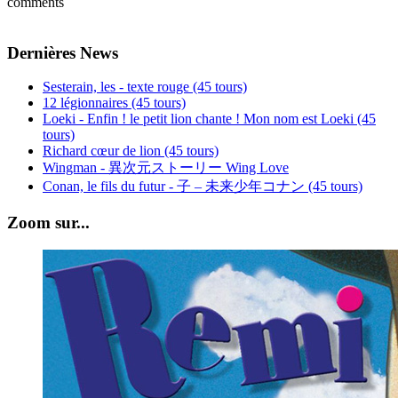
comments
Dernières News
Sesterain, les - texte rouge (45 tours)
12 légionnaires (45 tours)
Loeki - Enfin ! le petit lion chante ! Mon nom est Loeki (45
tours)
Richard cœur de lion (45 tours)
Wingman - 異次元ストーリー Wing Love
Conan, le fils du futur - 子 – 未来少年コナン (45 tours)
Zoom sur...