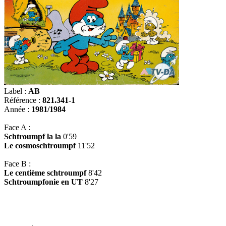
Label :
AB
Référence :
821.341-1
Année :
1981/1984
Face A :
Schtroumpf la la
0'59
Le cosmoschtroumpf
11'52
Face B :
Le centième schtroumpf
8'42
Schtroumpfonie en UT
8'27