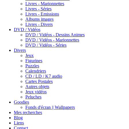
Livres - Marionnettes
Livres - Séries
Livres - Emissions
Albums images
Livres - Divers
DVD / Vidéos
DVD / Vidéos - Dessins Animes
DVD / Vidéos - Marionnettes
DVD / Vidéos - Séries
Divers
Jeux
Figurines
Puzzles
Calendriers
CD / LD / K7 audio
Cartes Postales
Autres objets
Jeux vidéos
Peluches
Goodies
Fonds d'écran || Wallpapers
Mes recherches
Blog
Liens
Contact