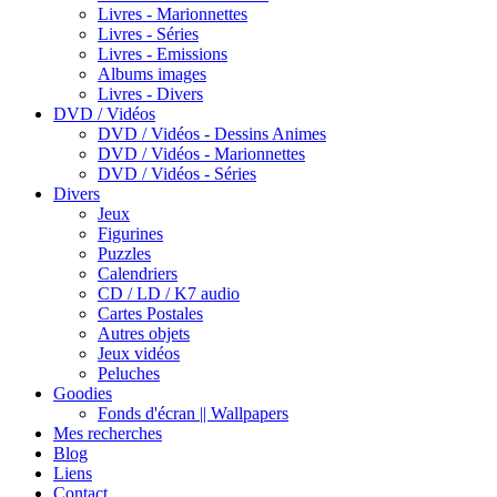
Livres - Marionnettes
Livres - Séries
Livres - Emissions
Albums images
Livres - Divers
DVD / Vidéos
DVD / Vidéos - Dessins Animes
DVD / Vidéos - Marionnettes
DVD / Vidéos - Séries
Divers
Jeux
Figurines
Puzzles
Calendriers
CD / LD / K7 audio
Cartes Postales
Autres objets
Jeux vidéos
Peluches
Goodies
Fonds d'écran || Wallpapers
Mes recherches
Blog
Liens
Contact