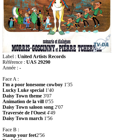
Label :
United Artists Records
Référence :
UAS 29290
Année :
-
Face A :
I'm a poor lonesome cowboy
1'35
Lucky Luke special
1'40
Daisy Town theme
3'07
Animation de la vill
0'55
Daisy Town saloon song
2'07
Traversée de l'Ouest
4'49
Daisy Town march
1'56
Face B :
Stamp your feet
2'56