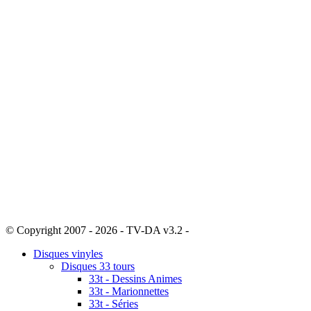
© Copyright 2007 - 2026 - TV-DA v3.2 -
Sitemap
Disques vinyles
Disques 33 tours
33t - Dessins Animes
33t - Marionnettes
33t - Séries