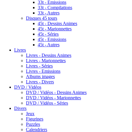
33t - Emissions
33t - Compilations
33t - Autres
Disques 45 tours
45t - Dessins Animes
45t - Marionnettes
45t - Séries
45t - Emissions
45t - Autres
Livres
Livres - Dessins Animes
Livres - Marionnettes
Livres - Séries
Livres - Emissions
Albums images
Livres - Divers
DVD / Vidéos
DVD / Vidéos - Dessins Animes
DVD / Vidéos - Marionnettes
DVD / Vidéos - Séries
Divers
Jeux
Figurines
Puzzles
Calendriers