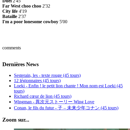
Duel
2'45
Far West choo choo
2'32
City life
4'19
Bataille
2'37
I'm a poor lonesome cowboy
5'00
comments
Dernières News
Sesterain, les - texte rouge (45 tours)
12 légionnaires (45 tours)
Loeki - Enfin ! le petit lion chante ! Mon nom est Loeki (45
tours)
Richard cœur de lion (45 tours)
Wingman - 異次元ストーリー Wing Love
Conan, le fils du futur - 子 – 未来少年コナン (45 tours)
Zoom sur...