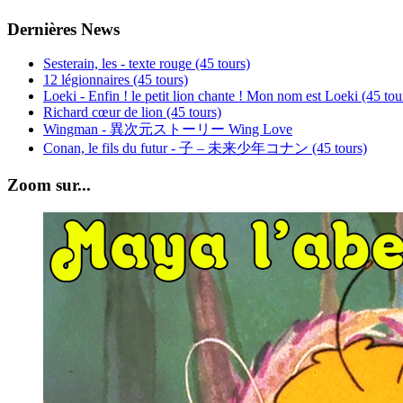
Dernières News
Sesterain, les - texte rouge (45 tours)
12 légionnaires (45 tours)
Loeki - Enfin ! le petit lion chante ! Mon nom est Loeki (45 tou
Richard cœur de lion (45 tours)
Wingman - 異次元ストーリー Wing Love
Conan, le fils du futur - 子 – 未来少年コナン (45 tours)
Zoom sur...