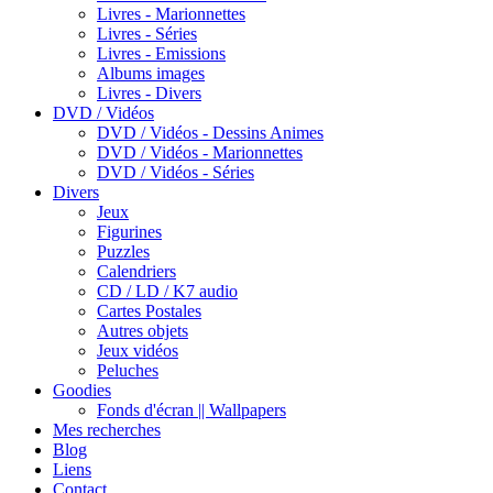
Livres - Marionnettes
Livres - Séries
Livres - Emissions
Albums images
Livres - Divers
DVD / Vidéos
DVD / Vidéos - Dessins Animes
DVD / Vidéos - Marionnettes
DVD / Vidéos - Séries
Divers
Jeux
Figurines
Puzzles
Calendriers
CD / LD / K7 audio
Cartes Postales
Autres objets
Jeux vidéos
Peluches
Goodies
Fonds d'écran || Wallpapers
Mes recherches
Blog
Liens
Contact