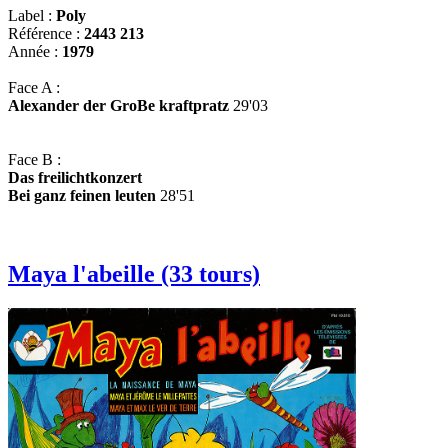
Label :
Poly
Référence :
2443 213
Année :
1979
Face A :
Alexander der GroBe kraftpratz
29'03
Face B :
Das freilichtkonzert
Bei ganz feinen leuten
28'51
Maya l'abeille (33 tours)