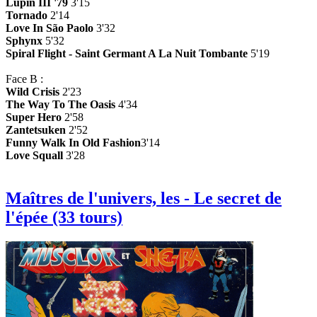
Lupin III '79
3'15
Tornado
2'14
Love In São Paolo
3'32
Sphynx
5'32
Spiral Flight - Saint Germant A La Nuit Tombante
5'19
Face B :
Wild Crisis
2'23
The Way To The Oasis
4'34
Super Hero
2'58
Zantetsuken
2'52
Funny Walk In Old Fashion
3'14
Love Squall
3'28
Maîtres de l'univers, les - Le secret de
l'épée (33 tours)