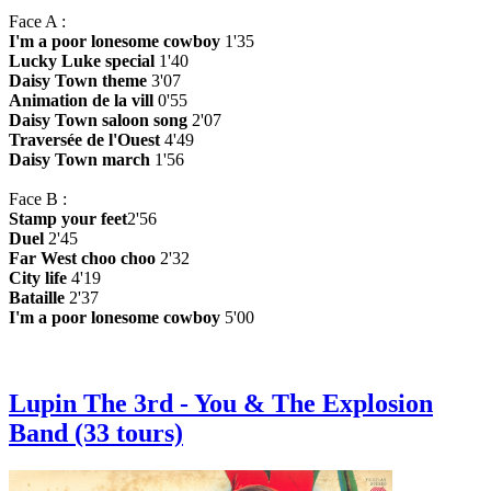
Face A :
I'm a poor lonesome cowboy
1'35
Lucky Luke special
1'40
Daisy Town theme
3'07
Animation de la vill
0'55
Daisy Town saloon song
2'07
Traversée de l'Ouest
4'49
Daisy Town march
1'56
Face B :
Stamp your feet
2'56
Duel
2'45
Far West choo choo
2'32
City life
4'19
Bataille
2'37
I'm a poor lonesome cowboy
5'00
Lupin The 3rd - You & The Explosion
Band (33 tours)