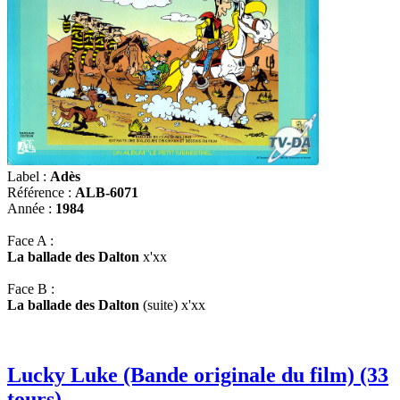
Label :
Adès
Référence :
ALB-6071
Année :
1984
Face A :
La ballade des Dalton
x'xx
Face B :
La ballade des Dalton
(suite) x'xx
Lucky Luke (Bande originale du film) (33
tours)