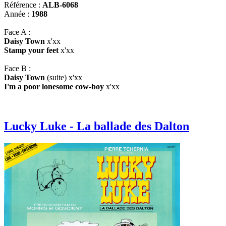
Référence :
ALB-6068
Année :
1988
Face A :
Daisy Town
x'xx
Stamp your feet
x'xx
Face B :
Daisy Town
(suite) x'xx
I'm a poor lonesome cow-boy
x'xx
Lucky Luke - La ballade des Dalton