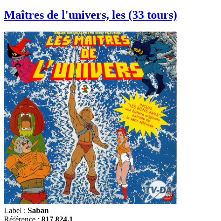
Maîtres de l'univers, les (33 tours)
Label :
Saban
Référence :
817 824.1