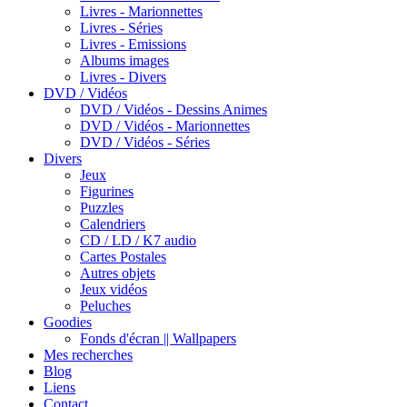
Livres - Marionnettes
Livres - Séries
Livres - Emissions
Albums images
Livres - Divers
DVD / Vidéos
DVD / Vidéos - Dessins Animes
DVD / Vidéos - Marionnettes
DVD / Vidéos - Séries
Divers
Jeux
Figurines
Puzzles
Calendriers
CD / LD / K7 audio
Cartes Postales
Autres objets
Jeux vidéos
Peluches
Goodies
Fonds d'écran || Wallpapers
Mes recherches
Blog
Liens
Contact