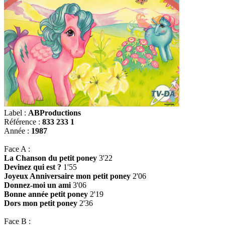
Label :
ABProductions
Référence :
833 233 1
Année :
1987
Face A :
La Chanson du petit poney
3'22
Devinez qui est ?
1'55
Joyeux Anniversaire mon petit poney
2'06
Donnez-moi un ami
3'06
Bonne année petit poney
2'19
Dors mon petit poney
2'36
Face B :