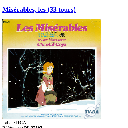
Misérables, les (33 tours)
Label :
RCA
Référence :
PL 37507