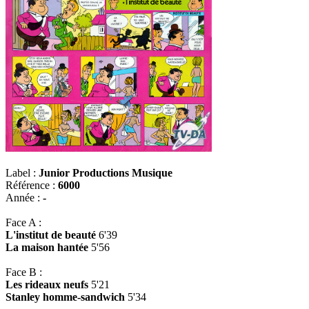
Label :
Junior Productions Musique
Référence :
6000
Année :
-
Face A :
L'institut de beauté
6'39
La maison hantée
5'56
Face B :
Les rideaux neufs
5'21
Stanley homme-sandwich
5'34