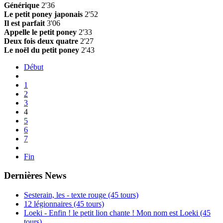
Générique
2'36
Le petit poney japonais
2'52
Il est parfait
3'06
Appelle le petit poney
2'33
Deux fois deux quatre
2'27
Le noël du petit poney
2'43
Début
1
2
3
4
5
6
7
Fin
Dernières News
Sesterain, les - texte rouge (45 tours)
12 légionnaires (45 tours)
Loeki - Enfin ! le petit lion chante ! Mon nom est Loeki (45
tours)