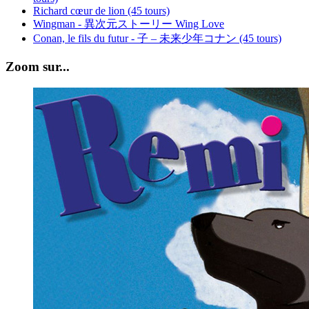
Richard cœur de lion (45 tours)
Wingman - 異次元ストーリー Wing Love
Conan, le fils du futur - 子 – 未来少年コナン (45 tours)
Zoom sur...