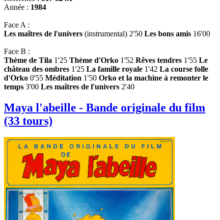
Année :
1984
Face A :
Les maîtres de l'univers
(instrumental) 2'50
Les bons amis
16'00
Face B :
Thème de Tila
1'25
Thème d'Orko
1'52
Rêves tendres
1'55
Le
château des ombres
1'25
La famille royale
1'42
La course folle
d'Orko
0'55
Méditation
1'50
Orko et la machine à remonter le
temps
3'00
Les maîtres de l'univers
2'40
Maya l'abeille - Bande originale du film
(33 tours)