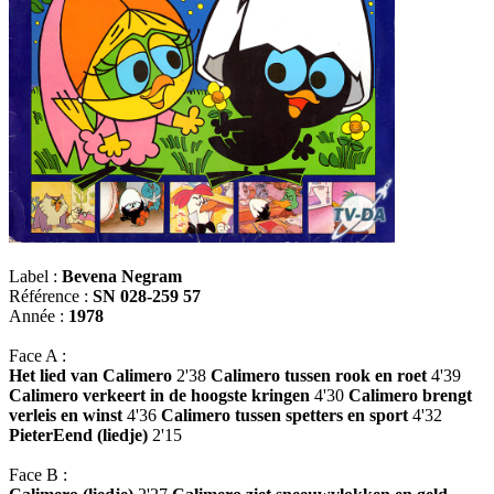
Label :
Bevena Negram
Référence :
SN 028-259 57
Année :
1978
Face A :
Het lied van Calimero
2'38
Calimero tussen rook en roet
4'39
Calimero verkeert in de hoogste kringen
4'30
Calimero brengt
verleis en winst
4'36
Calimero tussen spetters en sport
4'32
PieterEend (liedje)
2'15
Face B :