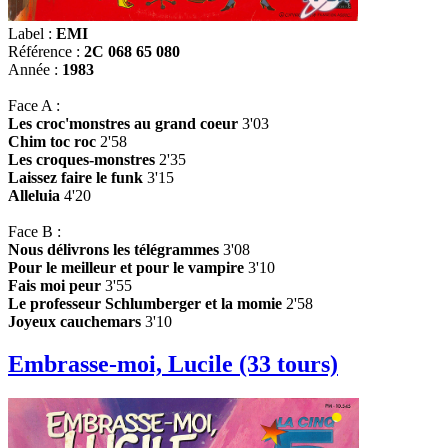
Label :
EMI
Référence :
2C 068 65 080
Année :
1983
Face A :
Les croc'monstres au grand coeur
3'03
Chim toc roc
2'58
Les croques-monstres
2'35
Laissez faire le funk
3'15
Alleluia
4'20
Face B :
Nous délivrons les télégrammes
3'08
Pour le meilleur et pour le vampire
3'10
Fais moi peur
3'55
Le professeur Schlumberger et la momie
2'58
Joyeux cauchemars
3'10
Embrasse-moi, Lucile (33 tours)