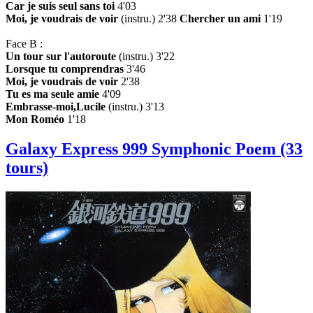
Car je suis seul sans toi
4'03
Moi, je voudrais de voir
(instru.) 2'38
Chercher un ami
1'19
Face B :
Un tour sur l'autoroute
(instru.) 3'22
Lorsque tu comprendras
3'46
Moi, je voudrais de voir
2'38
Tu es ma seule amie
4'09
Embrasse-moi,Lucile
(instru.) 3'13
Mon Roméo
1'18
Galaxy Express 999 Symphonic Poem (33
tours)