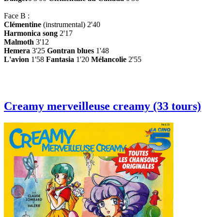
Face B :
Clémentine
(instrumental) 2'40
Harmonica song
2'17
Malmoth
3'12
Hemera
3'25
Gontran blues
1'48
L'avion
1'58
Fantasia
1'20
Mélancolie
2'55
Creamy merveilleuse creamy (33 tours)