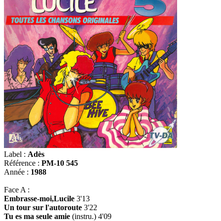
Label :
Adès
Référence :
PM-10 545
Année :
1988
Face A :
Embrasse-moi,Lucile
3'13
Un tour sur l'autoroute
3'22
Tu es ma seule amie
(instru.) 4'09