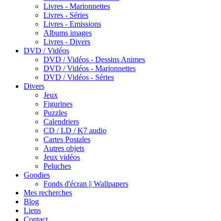
Livres - Marionnettes
Livres - Séries
Livres - Emissions
Albums images
Livres - Divers
DVD / Vidéos
DVD / Vidéos - Dessins Animes
DVD / Vidéos - Marionnettes
DVD / Vidéos - Séries
Divers
Jeux
Figurines
Puzzles
Calendriers
CD / LD / K7 audio
Cartes Postales
Autres objets
Jeux vidéos
Peluches
Goodies
Fonds d'écran || Wallpapers
Mes recherches
Blog
Liens
Contact