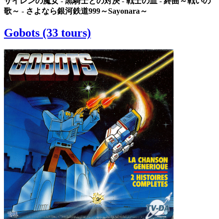
サイレンの魔女
-
黒騎士との対決
-
戦士の血
-
終曲～戦いの
歌～
-
さよなら銀河鉄道999～Sayonara～
Gobots (33 tours)