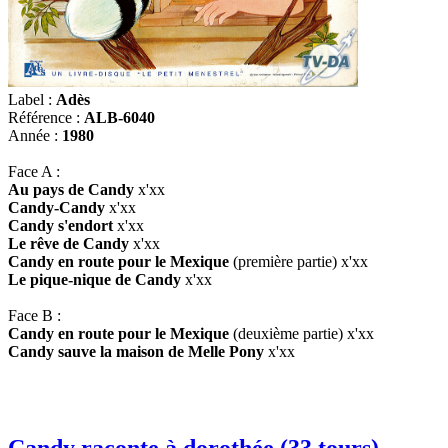
Label :
Adès
Référence :
ALB-6040
Année :
1980
Face A :
Au pays de Candy
x'xx
Candy-Candy
x'xx
Candy s'endort
x'xx
Le rêve de Candy
x'xx
Candy en route pour le Mexique
(première partie) x'xx
Le pique-nique de Candy
x'xx
Face B :
Candy en route pour le Mexique
(deuxième partie) x'xx
Candy sauve la maison de Melle Pony
x'xx
Candy raconte à dorothée (33 tours)