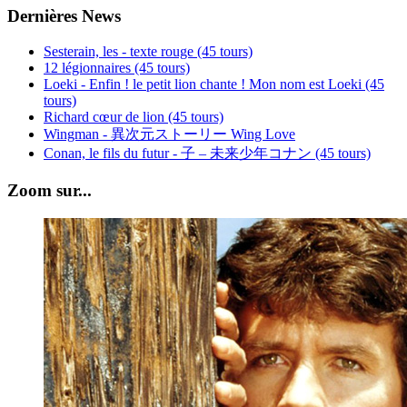
Dernières News
Sesterain, les - texte rouge (45 tours)
12 légionnaires (45 tours)
Loeki - Enfin ! le petit lion chante ! Mon nom est Loeki (45
tours)
Richard cœur de lion (45 tours)
Wingman - 異次元ストーリー Wing Love
Conan, le fils du futur - 子 – 未来少年コナン (45 tours)
Zoom sur...