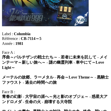
Label :
Columbia
Référence :
CB-7114～5
Année :
1981
Face A :
序曲～パルチザンの戦士たち～
-
若者に未来を託して
-
メイ
ンテーマ～新しい旅へ～
-
謎の幽霊列車
-
車中にて～Love
Light～
メーテルの故郷、ラーメタル
-
再会～Love Theme～
-
黒騎士
ファウスト
-
過去の時間への旅
Face B :
青春の幻影
-
大宇宙の涯へ～光と影のオブジェ～
-
惑星大ア
ンドロメダ
-
生命の火
-
崩壊する大寺院