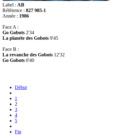
Label :
AB
Référence :
827 985-1
Année :
1986
Face A :
Go Gobots
2'34
La planéte des Gobots
9'45
Face B :
La revanche des Gobots
12'32
Go Gobots
0'40
Début
1
2
3
4
5
Fin