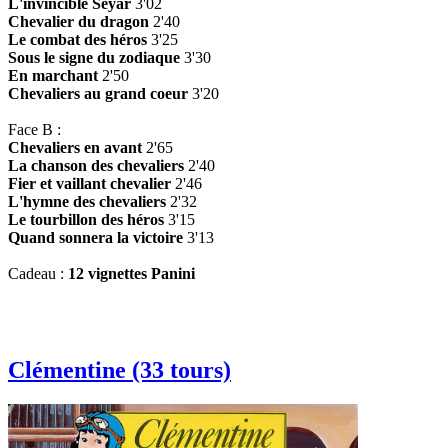
L'invincible Seyar
3'02
Chevalier du dragon
2'40
Le combat des héros
3'25
Sous le signe du zodiaque
3'30
En marchant
2'50
Chevaliers au grand coeur
3'20
Face B :
Chevaliers en avant
2'65
La chanson des chevaliers
2'40
Fier et vaillant chevalier
2'46
L'hymne des chevaliers
2'32
Le tourbillon des héros
3'15
Quand sonnera la victoire
3'13
Cadeau :
12 vignettes Panini
Clémentine (33 tours)