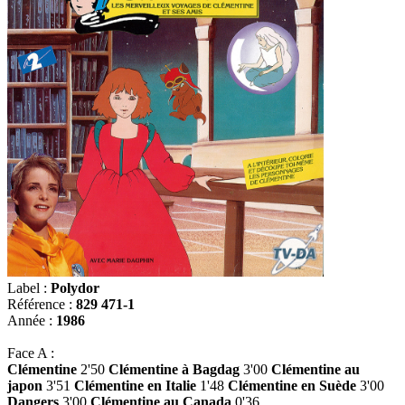
Label :
Polydor
Référence :
829 471-1
Année :
1986
Face A :
Clémentine
2'50
Clémentine à Bagdag
3'00
Clémentine au
japon
3'51
Clémentine en Italie
1'48
Clémentine en Suède
3'00
Dangers
3'00
Clémentine au Canada
0'36