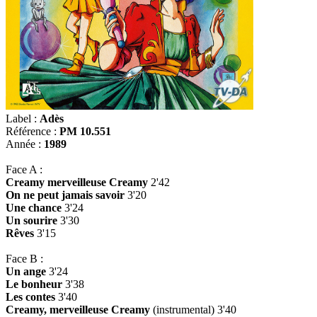
Label :
Adès
Référence :
PM 10.551
Année :
1989
Face A :
Creamy merveilleuse Creamy
2'42
On ne peut jamais savoir
3'20
Une chance
3'24
Un sourire
3'30
Rêves
3'15
Face B :
Un ange
3'24
Le bonheur
3'38
Les contes
3'40
Creamy, merveilleuse Creamy
(instrumental) 3'40