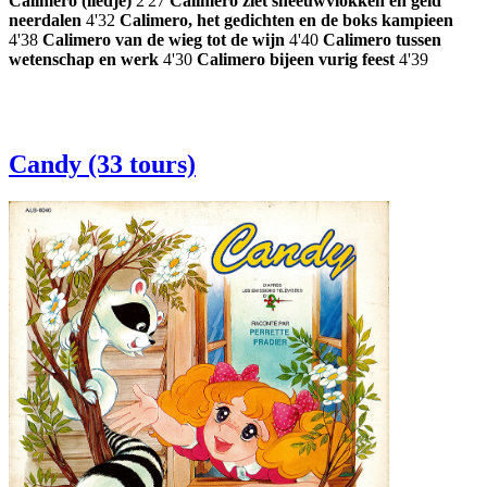
Calimero (liedje)
2'27
Calimero ziet sneeuwvlokken en geld
neerdalen
4'32
Calimero, het gedichten en de boks kampieen
4'38
Calimero van de wieg tot de wijn
4'40
Calimero tussen
wetenschap en werk
4'30
Calimero bijeen vurig feest
4'39
Candy (33 tours)