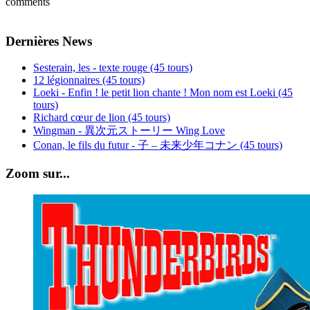
comments
Dernières News
Sesterain, les - texte rouge (45 tours)
12 légionnaires (45 tours)
Loeki - Enfin ! le petit lion chante ! Mon nom est Loeki (45
tours)
Richard cœur de lion (45 tours)
Wingman - 異次元ストーリー Wing Love
Conan, le fils du futur - 子 – 未来少年コナン (45 tours)
Zoom sur...