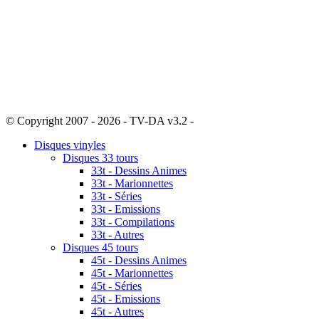
© Copyright 2007 - 2026 - TV-DA v3.2 -
Sitemap
Disques vinyles
Disques 33 tours
33t - Dessins Animes
33t - Marionnettes
33t - Séries
33t - Emissions
33t - Compilations
33t - Autres
Disques 45 tours
45t - Dessins Animes
45t - Marionnettes
45t - Séries
45t - Emissions
45t - Autres