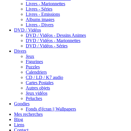
Livres - Marionnettes
Livres - Séries
Livres - Emissions
Albums images
Livres - Divers
DVD / Vidéos
DVD / Vidéos - Dessins Animes
DVD / Vidéos - Marionnettes
DVD / Vidéos - Séries
Divers
Jeux
Figurines
Puzzles
Calendriers
CD / LD / K7 audio
Cartes Postales
Autres objets
Jeux vidéos
Peluches
Goodies
Fonds d'écran || Wallpapers
Mes recherches
Blog
Liens
Contact