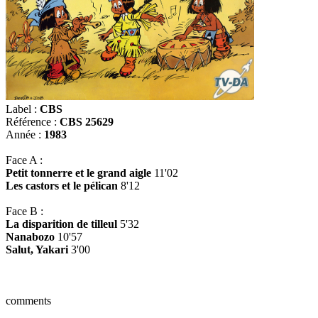
Label :
CBS
Référence :
CBS 25629
Année :
1983
Face A :
Petit tonnerre et le grand aigle
11'02
Les castors et le pélican
8'12
Face B :
La disparition de tilleul
5'32
Nanabozo
10'57
Salut, Yakari
3'00
comments