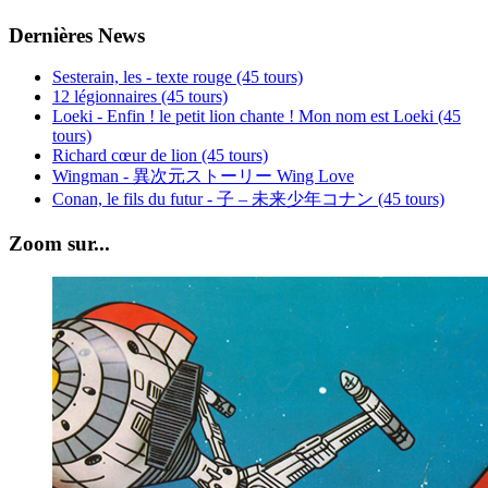
Dernières News
Sesterain, les - texte rouge (45 tours)
12 légionnaires (45 tours)
Loeki - Enfin ! le petit lion chante ! Mon nom est Loeki (45
tours)
Richard cœur de lion (45 tours)
Wingman - 異次元ストーリー Wing Love
Conan, le fils du futur - 子 – 未来少年コナン (45 tours)
Zoom sur...