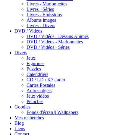
Livres - Marionnettes
Livres - Séries
Livres - Emissions
Albums images
Livres - Divers
DVD / Vidéos
DVD / Vidéos - Dessins Animes
DVD / Vidéos - Marionnettes
DVD / Vidéos - Séries
Divers
Jeux
Figurines
Puzzles
Calendriers
CD / LD / K7 audio
Cartes Postales
Autres objets
Jeux vidéos
Peluches
Goodies
Fonds d'écran || Wallpapers
Mes recherches
Blog
Liens
Contact