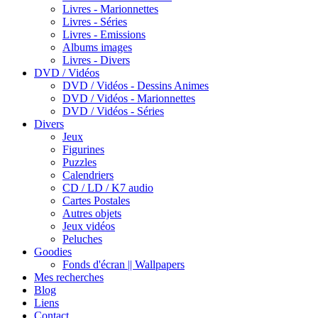
Livres - Marionnettes
Livres - Séries
Livres - Emissions
Albums images
Livres - Divers
DVD / Vidéos
DVD / Vidéos - Dessins Animes
DVD / Vidéos - Marionnettes
DVD / Vidéos - Séries
Divers
Jeux
Figurines
Puzzles
Calendriers
CD / LD / K7 audio
Cartes Postales
Autres objets
Jeux vidéos
Peluches
Goodies
Fonds d'écran || Wallpapers
Mes recherches
Blog
Liens
Contact