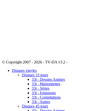
© Copyright 2007 - 2026 - TV-DA v3.2 -
Sitemap
Disques vinyles
Disques 33 tours
33t - Dessins Animes
33t - Marionnettes
33t - Séries
33t - Emissions
33t - Compilations
33t - Autres
Disques 45 tours
45t - Dessins Animes