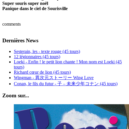
Super souris super noël
Panique dans le ciel de Sourisville
comments
Dernières News
Sesterain, les - texte rouge (45 tours)
12 légionnaires (45 tours)
Loeki - Enfin ! le petit lion chante ! Mon nom est Loeki (45
tours)
Richard cœur de lion (45 tours)
Wingman - 異次元ストーリー Wing Love
Conan, le fils du futur - 子 – 未来少年コナン (45 tours)
Zoom sur...