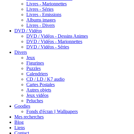
Livres - Marionnettes
Livres - Séries
Livres - Emissions
Albums images
Livres - Divers
DVD / Vidéos
DVD / Vidéos - Dessins Animes
DVD / Vidéos - Marionnettes
DVD / Vidéos - Séries
Divers
Jeux
Figurines
Puzzles
Calendriers
CD / LD / K7 audio
Cartes Postales
Autres objets
Jeux vidéos
Peluches
Goodies
Fonds d'écran || Wallpapers
Mes recherches
Blog
Liens
Contact