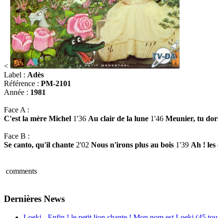
<
Label :
Adès
Référence :
PM-2101
Année :
1981
Face A :
C'est la mère Michel
1'36
Au clair de la lune
1'46
Meunier, tu dor
Face B :
Se canto, qu'il chante
2'02
Nous n'irons plus au bois
1'39
Ah ! les
comments
Dernières News
Loeki - Enfin ! le petit lion chante ! Mon nom est Loeki (45 tou