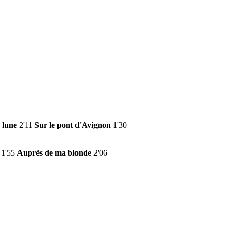
 lune
2'11
Sur le pont d'Avignon
1'30
1'55
Auprès de ma blonde
2'06