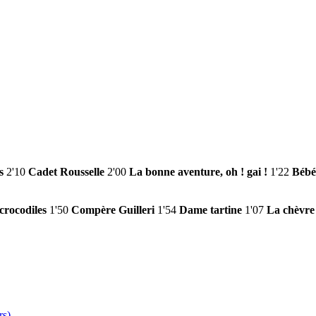
s
2'10
Cadet Rousselle
2'00
La bonne aventure, oh ! gai !
1'22
Bébé
 crocodiles
1'50
Compère Guilleri
1'54
Dame tartine
1'07
La chèvre
rs)