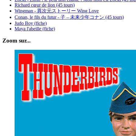
Richard cœur de lion (45 tours)
Wingman - 異次元ストーリー Wing Love
Conan, le fils du futur - 子 – 未来少年コナン (45 tours)
Judo Boy (fiche)
Maya l'abeille (fiche)
Zoom sur...